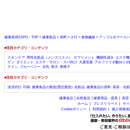
健康美容EXPO：TOP
>
健康食品
>
原料
>
さ行
>
食物繊維
>
アップルポマースパウダ
■注目カテゴリ・コンテンツ
スキンケア
男性化粧品（メンズコスメ）
サプリメント
機能性成分
エステ機
ゲン
ダイエット
エステ・サロン・スパ向け
大麦若葉
アルファリポ酸(αリポ
テイン
ブルーベリー
豆乳
寒天
車椅子
■注目カテゴリ・コンテンツ
決済代行
印刷
健康食品の製造(受託製造)
化粧品
健康食品の原料
美容・化粧
健康食品
│
自然食品
│
健康用品・器具
│
美容
ホーム
|
プレスリリース
|
サイ
Cookieポリシー
|
利用規約
|
個人情報保