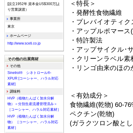
＜特長＞
[設立1952年 資本金US$300万]よ
り営業譲渡）
・発酵性食物繊維
事業所
・プレバイオティク
東京
・アップルポマース(
ホームページ
・特許製法
http://www.sceti.co.jp
・アップサイクル･
・クリーンラベル素
その他の出展商材
その他
・リンゴ由来のほの
Sinetrol® シネトロール®-
XPUR [コーシャー、ハラル対応
素材]
調味料
＜有効成分＞
HVP（植物たんぱく加水分解
食物繊維(乾物) 60-76
物）＜分別生産流通管理済み＞
［コーシャー、ハラル対応素材］
ペクチン(乾物)
HVP（植物たんぱく加水分解
(ガラクツロン酸として)
物） ［コーシャー、ハラル対応
素材］