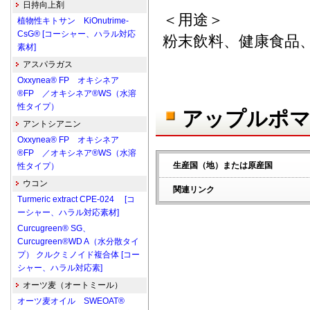
日持向上剤
＜用途＞
植物性キトサン KiOnutrime-
CsG® [コーシャー、ハラル対応
粉末飲料、健康食品
素材]
アスパラガス
Oxxynea® FP オキシネア
®FP ／オキシネア®WS（水溶
性タイプ）
アップルポマー
アントシアニン
Oxxynea® FP オキシネア
®FP ／オキシネア®WS（水溶
生産国（地）または原産国
性タイプ）
ウコン
関連リンク
Turmeric extract CPE-024 [コ
ーシャー、ハラル対応素材]
Curcugreen® SG、
Curcugreen®WD A（水分散タイ
プ） クルクミノイド複合体 [コー
シャー、ハラル対応素]
オーツ麦（オートミール）
オーツ麦オイル SWEOAT®