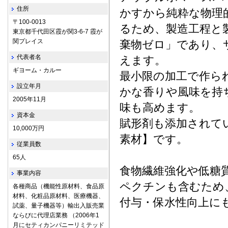
住所
かすから純粋な物理
〒100-0013
るため、製造工程と
東京都千代田区霞が関3-6-7 霞が
関プレイス
棄物ゼロ」であり、
代表者名
えます。
ギヨーム・カルー
最小限の加工で作ら
設立年月
かな香りや風味を持
2005年11月
味も高めます。
資本金
賦形剤も添加されて
10,000万円
素材】です。
従業員数
65人
食物繊維強化や低糖
事業内容
ペクチンも含むため
各種商品（機能性原材料、食品原
材料、化粧品原材料、医療機器、
付与・保水性向上に
試薬、量子機器等）輸出入販売業
ならびに代理店業務 （2006年1
月にセティカンパニーリミテッド