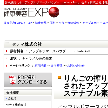
食物繊維なら「アップルポマースパウダー Lutkala A-H」:セティ株式会社【健
健康美容EXPO：TOP
>
健康食品
>
原料
>
さ行
>
食物繊維
>
アップルポマースパウダ
セティ株式会社
原材料名 ：
アップルポマースパウダー Lutkala A-H
形状 ：
キャラメル色の粉末
ページ内リンク ：
原料詳細
>>
参考画像
>>
お問い合わせ
りんごの搾り
されたアップ
ステナブル素
会社概要
会社名
セティ株式会社
アップルポマースパ