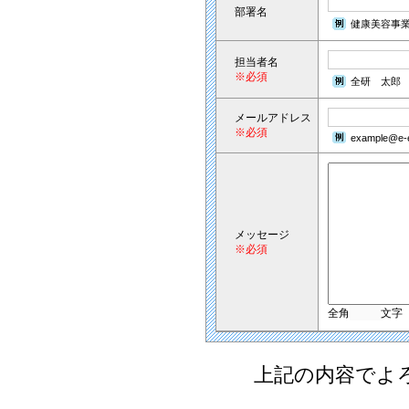
部署名
健康美容事
担当者名
※必須
全研 太郎
メールアドレス
※必須
example@e-e
メッセージ
※必須
全角
文字
上記の内容でよ