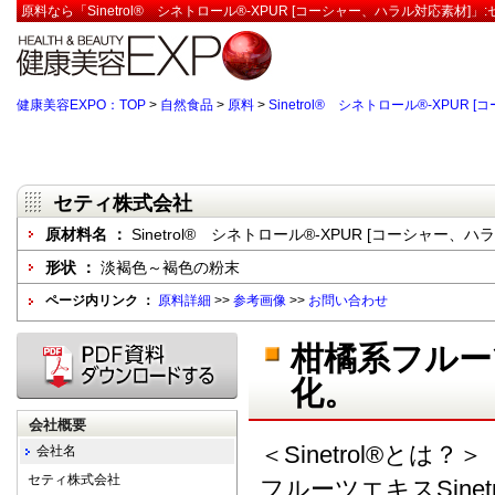
原料なら「Sinetrol® シネトロール®-XPUR [コーシャー、ハラル対応素材]
健康美容EXPO：TOP
>
自然食品
>
原料
>
Sinetrol® シネトロール®-XPUR
セティ株式会社
原材料名 ：
Sinetrol® シネトロール®-XPUR [コーシャー、ハ
形状 ：
淡褐色～褐色の粉末
ページ内リンク ：
原料詳細
>>
参考画像
>>
お問い合わせ
柑橘系フルー
化。
会社概要
＜Sinetrol®とは？＞
会社名
セティ株式会社
フルーツエキスSine