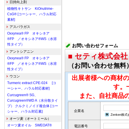
日持向上剤
植物性キトサン KiOnutrime-
CsG® [コーシャー、ハラル対応
素材]
アスパラガス
Oxxynea® FP オキシネア
®FP ／オキシネア®WS（水溶
性タイプ）
お問い合わせフォーム
アントシアニン
■ セティ株式会社
Oxxynea® FP オキシネア
®FP ／オキシネア®WS（水溶
（お問い合わせ無料
性タイプ）
ウコン
出展者様への商材
Turmeric extract CPE-024 [コ
す。
ーシャー、ハラル対応素材]
また、自社商品
Curcugreen® SG、
Curcugreen®WD A（水分散タイ
プ） クルクミノイド複合体 [コー
企業名
シャー、ハラル対応素]
Zenken株
オーツ麦（オートミール）
オーツ麦オイル SWEOAT®
電話番号