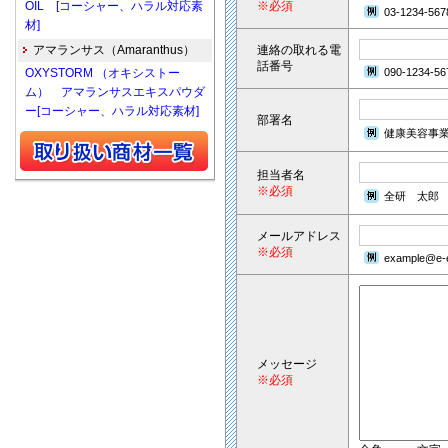
OIL [コーシャー、ハラル対応素
※必須
03-1234-567
材]
アマランサス（Amaranthus）
連絡の取れる電
話番号
OXYSTORM （オキシストー
090-1234-56
ム） アマランサスエキスパウダ
ー[コーシャー、ハラル対応素材]
部署名
健康美容事
担当者名
※必須
全研 太郎
メールアドレス
※必須
example@e-e
メッセージ
※必須