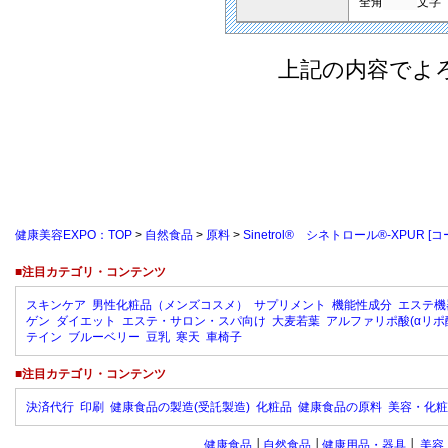
全角
文字
上記の内容でよ
健康美容EXPO：TOP
>
自然食品
>
原料
>
Sinetrol® シネトロール®-XPUR
■注目カテゴリ・コンテンツ
スキンケア
男性化粧品（メンズコスメ）
サプリメント
機能性成分
エステ機
ゲン
ダイエット
エステ・サロン・スパ向け
大麦若葉
アルファリポ酸(αリポ
テイン
ブルーベリー
豆乳
寒天
車椅子
■注目カテゴリ・コンテンツ
決済代行
印刷
健康食品の製造(受託製造)
化粧品
健康食品の原料
美容・化粧
健康食品
│
自然食品
│
健康用品・器具
│
美容