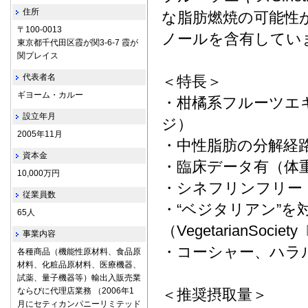
住所
な脂肪燃焼の可能性
〒100-0013
ノールを含有してい
東京都千代田区霞が関3-6-7 霞が
関プレイス
代表者名
＜特長＞
ギヨーム・カルー
・柑橘系フルーツエ
設立年月
ジ）
2005年11月
・中性脂肪の分解経
資本金
・臨床データ有（体
10,000万円
・シネフリンフリー
従業員数
・“ベジタリアン”を
65人
（VegetarianSociet
事業内容
・コーシャー、ハラ
各種商品（機能性原材料、食品原
材料、化粧品原材料、医療機器、
試薬、量子機器等）輸出入販売業
ならびに代理店業務 （2006年1
＜推奨摂取量＞
月にセティカンパニーリミテッド