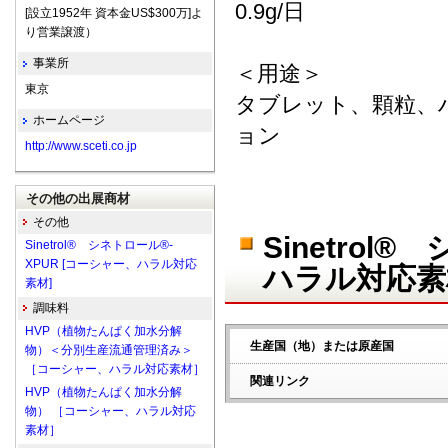
0.9g/日
[設立1952年 資本金US$300万]よ
り営業譲渡）
事業所
＜用途＞
東京
タブレット、顆粒、
ホームページ
ョン
http://www.sceti.co.jp
その他の出展商材
その他
Sinetrol
Sinetrol® シネトロール®-
XPUR [コーシャー、ハラル対応
ハラル対応素
素材]
調味料
HVP（植物たんぱく加水分解
生産国（地）または原産国
物）＜分別生産流通管理済み＞
［コーシャー、ハラル対応素材］
関連リンク
HVP（植物たんぱく加水分解
物） ［コーシャー、ハラル対応
素材］