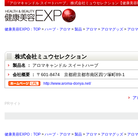
「アロマキャンドル スイートハーブ」:株式会社ミュウセレクション【健康美容E
健康美容EXPO：TOP
>
ハーブ・アロマ
>
製品
>
アロマ
>
アロマグッズ
>
アロ
株式会社ミュウセレクション
製品名 ：
アロマキャンドル スイートハーブ
会社概要 ：
〒601-8474 京都府京都市南区四ツ塚町89-1
http://www.aroma-donya.net/
ア
PRサイト
健康美容EXPO：TOP
>
ハーブ・アロマ
>
製品
>
アロマ
>
アロマグッズ
>
アロ