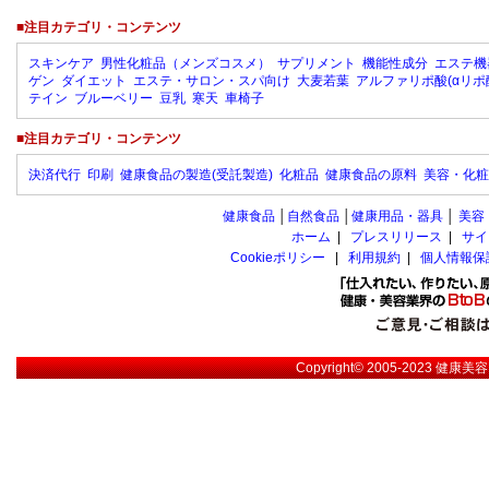
■注目カテゴリ・コンテンツ
スキンケア
男性化粧品（メンズコスメ）
サプリメント
機能性成分
エステ機
ゲン
ダイエット
エステ・サロン・スパ向け
大麦若葉
アルファリポ酸(αリポ
テイン
ブルーベリー
豆乳
寒天
車椅子
■注目カテゴリ・コンテンツ
決済代行
印刷
健康食品の製造(受託製造)
化粧品
健康食品の原料
美容・化粧
健康食品
│
自然食品
│
健康用品・器具
│
美容
ホーム
|
プレスリリース
|
サイ
Cookieポリシー
|
利用規約
|
個人情報保
Copyright© 2005-2023
健康美容