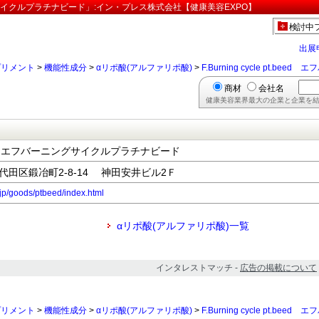
フバーニングサイクルプラチナビード」:イン・プレス株式会社【健康美容EXPO】
検討中
出展
プリメント
>
機能性成分
>
αリポ酸(アルファリポ酸)
>
F.Burning cycle pt.
商材
会社名
健康美容業界最大の企業と企業を結
pt.beed エフバーニングサイクルプラチナビード
千代田区鍛冶町2-8-14 神田安井ビル2Ｆ
.jp/goods/ptbeed/index.html
αリポ酸(アルファリポ酸)一覧
インタレストマッチ -
広告の掲載について
プリメント
>
機能性成分
>
αリポ酸(アルファリポ酸)
>
F.Burning cycle pt.