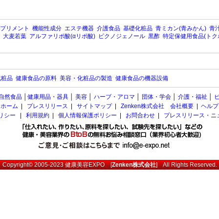
プリメント
機能性成分
エステ機器
介護食品
基礎化粧品
青ミカン(青みかん)
青汁
大麦若葉
アルファリポ酸(αリポ酸)
ピクノジェノール
黒酢
特定保健用食品(トク
化粧品
健康食品の原料
美容・化粧品の製造
健康食品の機器設備
自然食品
│
健康用品・器具
│
美容
│
ハーブ・アロマ
│
団体・学会
│
介護・福祉
│
ホーム
|
プレスリリース
|
サイトマップ
|
Zenken株式会社 会社概要
|
ヘルプ
ポリシー
|
利用規約
|
個人情報保護ポリシー
|
お問合わせ
|
プレスリリース・ニ
Copyright© 2005-2023
健康美容EXPO
[
Zenken株式会社
] All Rights Reserved.