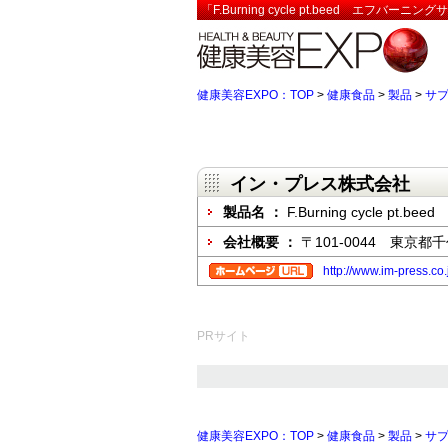
「F.Burning cycle pt.beed エ
健康美容EXPO：TOP
>
健康食品
>
製品
>
サ
イン・プレス株式会社
製品名 ：
F.Burning cycle 
会社概要 ：
〒101-0044 東京都
http://www.im-press.co
PRサイト
健康美容EXPO：TOP
>
健康食品
>
製品
>
サ