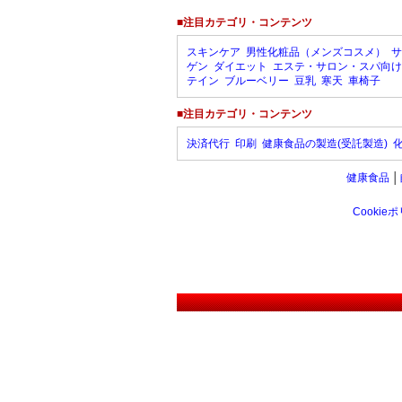
■注目カテゴリ・コンテンツ
スキンケア
男性化粧品（メンズコスメ）
サ
ゲン
ダイエット
エステ・サロン・スパ向け
テイン
ブルーベリー
豆乳
寒天
車椅子
■注目カテゴリ・コンテンツ
決済代行
印刷
健康食品の製造(受託製造)
健康食品
│
Cookie