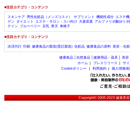
■注目カテゴリ・コンテンツ
スキンケア
男性化粧品（メンズコスメ）
サプリメント
機能性成分
エステ機
ゲン
ダイエット
エステ・サロン・スパ向け
大麦若葉
アルファリポ酸(αリポ
テイン
ブルーベリー
豆乳
寒天
車椅子
■注目カテゴリ・コンテンツ
決済代行
印刷
健康食品の製造(受託製造)
化粧品
健康食品の原料
美容・化粧
健康食品
│
自然食品
│
健康用品・器具
│
美容
ホーム
|
プレスリリース
|
サイ
Cookieポリシー
|
利用規約
|
個人情報保
Copyright© 2005-2023
健康美容