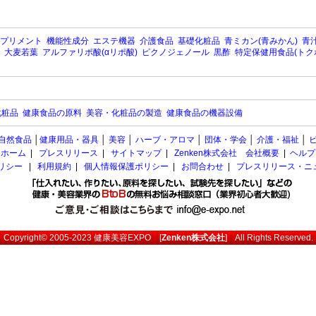
プリメント
機能性成分
エステ機器
介護食品
基礎化粧品
青ミカン(青みかん)
青汁
大麦若葉
アルファリポ酸(αリポ酸)
ピクノジェノール
黒酢
特定保健用食品(トク
化粧品
健康食品の原料
美容・化粧品の製造
健康食品の機器設備
自然食品
│
健康用品・器具
│
美容
│
ハーブ・アロマ
│
団体・学会
│
介護・福祉
│
ホーム
|
プレスリリース
|
サイトマップ
|
Zenken株式会社 会社概要
|
ヘルプ
ポリシー
|
利用規約
|
個人情報保護ポリシー
|
お問合わせ
|
プレスリリース・ニ
Copyright© 2005-2023
健康美容EXPO
[
Zenken株式会社
] All Rights Reserved.