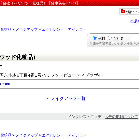
式会社（ハリウッド化粧品）【健康美容EXPO】
検討中
出展
>
化粧品
>
メイクアップ
>
エクセレント アイカラー
商材
会社名
健康美容業界最大の企業と企業を結
ウッド化粧品）
ー
都港区六本木6丁目4番1号ハリウッドビューティプラザ4F
p.com/
メイクアップ一覧
インタレストマッチ -
広告の掲載について
>
化粧品
>
メイクアップ
>
エクセレント アイカラー