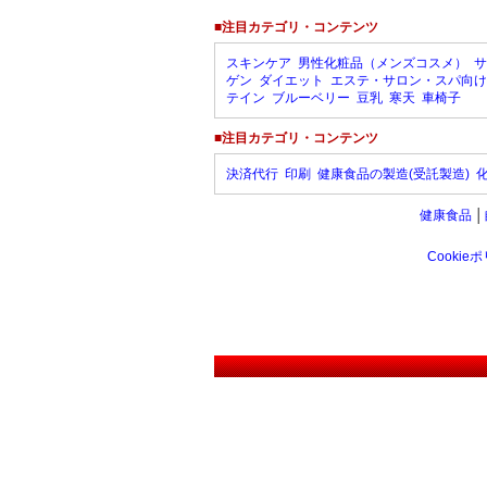
■注目カテゴリ・コンテンツ
スキンケア
男性化粧品（メンズコスメ）
サ
ゲン
ダイエット
エステ・サロン・スパ向け
テイン
ブルーベリー
豆乳
寒天
車椅子
■注目カテゴリ・コンテンツ
決済代行
印刷
健康食品の製造(受託製造)
健康食品
│
Cookie