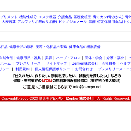
プリメント
機能性成分
エステ機器
介護食品
基礎化粧品
青ミカン(青みかん)
青汁
大麦若葉
アルファリポ酸(αリポ酸)
ピクノジェノール
黒酢
特定保健用食品(トク
化粧品
健康食品の原料
美容・化粧品の製造
健康食品の機器設備
自然食品
│
健康用品・器具
│
美容
│
ハーブ・アロマ
│
団体・学会
│
介護・福祉
│
ホーム
|
プレスリリース
|
サイトマップ
|
Zenken株式会社 会社概要
|
ヘルプ
ポリシー
|
利用規約
|
個人情報保護ポリシー
|
お問合わせ
|
プレスリリース・ニ
Copyright© 2005-2023
健康美容EXPO
[
Zenken株式会社
] All Rights Reserved.