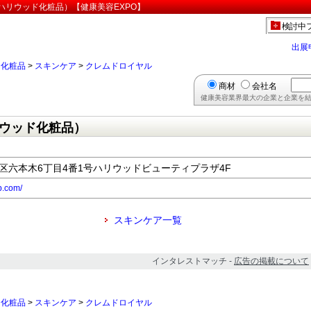
ハリウッド化粧品）【健康美容EXPO】
検討中
出展
>
化粧品
>
スキンケア
>
クレムドロイヤル
商材
会社名
健康美容業界最大の企業と企業を結
ウッド化粧品）
都港区六本木6丁目4番1号ハリウッドビューティプラザ4F
p.com/
スキンケア一覧
インタレストマッチ -
広告の掲載について
>
化粧品
>
スキンケア
>
クレムドロイヤル