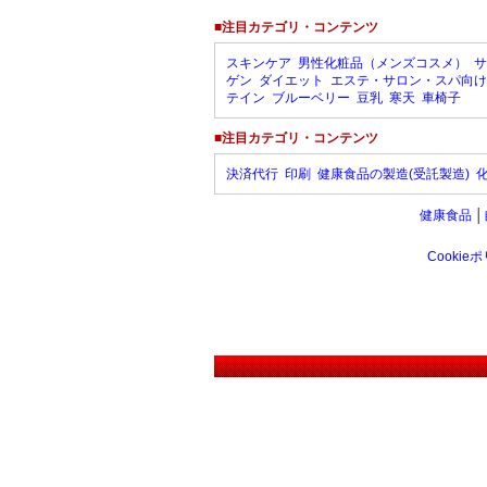
■注目カテゴリ・コンテンツ
スキンケア
男性化粧品（メンズコスメ）
サ
ゲン
ダイエット
エステ・サロン・スパ向け
テイン
ブルーベリー
豆乳
寒天
車椅子
■注目カテゴリ・コンテンツ
決済代行
印刷
健康食品の製造(受託製造)
健康食品
│
Cookie