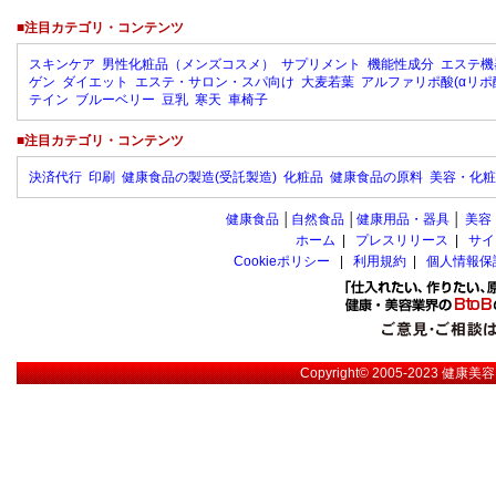
■注目カテゴリ・コンテンツ
スキンケア
男性化粧品（メンズコスメ）
サプリメント
機能性成分
エステ機
ゲン
ダイエット
エステ・サロン・スパ向け
大麦若葉
アルファリポ酸(αリポ
テイン
ブルーベリー
豆乳
寒天
車椅子
■注目カテゴリ・コンテンツ
決済代行
印刷
健康食品の製造(受託製造)
化粧品
健康食品の原料
美容・化粧
健康食品
│
自然食品
│
健康用品・器具
│
美容
ホーム
|
プレスリリース
|
サイ
Cookieポリシー
|
利用規約
|
個人情報保
Copyright© 2005-2023
健康美容