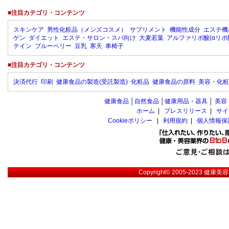
■注目カテゴリ・コンテンツ
スキンケア
男性化粧品（メンズコスメ）
サプリメント
機能性成分
エステ機
ゲン
ダイエット
エステ・サロン・スパ向け
大麦若葉
アルファリポ酸(αリポ
テイン
ブルーベリー
豆乳
寒天
車椅子
■注目カテゴリ・コンテンツ
決済代行
印刷
健康食品の製造(受託製造)
化粧品
健康食品の原料
美容・化粧
健康食品
│
自然食品
│
健康用品・器具
│
美容
ホーム
|
プレスリリース
|
サイ
Cookieポリシー
|
利用規約
|
個人情報保
Copyright© 2005-2023
健康美容