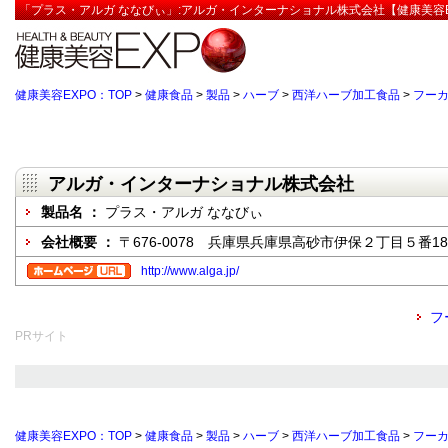
「プラス・アルガ ななびぃ」:アルガ・インターナショナル株式会社【健康美容E
健康美容EXPO：TOP
>
健康食品
>
製品
>
ハーブ
>
西洋ハーブ加工食品
>
フー
アルガ・インターナショナル株式会社
製品名 ：
プラス・アルガ ななびぃ
会社概要 ：
〒676-0078 兵庫県兵庫県高砂市伊保２丁目５番18-
http://www.alga.jp/
フ
PRサイト
健康美容EXPO：TOP
>
健康食品
>
製品
>
ハーブ
>
西洋ハーブ加工食品
>
フー