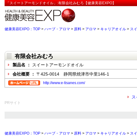
「スイートアーモンドオイル」:有限会社みむろ【健康美容EXPO】
健康美容EXPO：TOP
>
ハーブ・アロマ
>
原料
>
アロマ
>
キャリアオイル
>
ス
有限会社みむろ
製品名 ：
スイートアーモンドオイル
会社概要 ：
〒425-0014 静岡県焼津市中里146-1
http://www.e-tisanes.com/
ス
PRサイト
健康美容EXPO：TOP
>
ハーブ・アロマ
>
原料
>
アロマ
>
キャリアオイル
>
ス