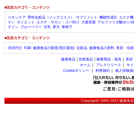
■注目カテゴリ・コンテンツ
スキンケア
男性化粧品（メンズコスメ）
サプリメント
機能性成分
エステ機
ゲン
ダイエット
エステ・サロン・スパ向け
大麦若葉
アルファリポ酸(αリポ
テイン
ブルーベリー
豆乳
寒天
車椅子
■注目カテゴリ・コンテンツ
決済代行
印刷
健康食品の製造(受託製造)
化粧品
健康食品の原料
美容・化粧
健康食品
│
自然食品
│
健康用品・器具
│
美容
ホーム
|
プレスリリース
|
サイ
Cookieポリシー
|
利用規約
|
個人情報保
Copyright© 2005-2023
健康美容