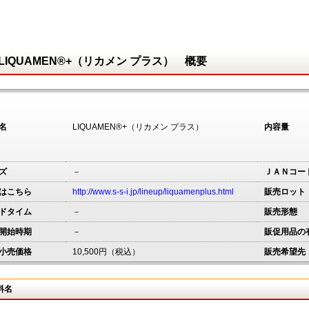
LIQUAMEN®+（リカメン プラス） 概要
名
LIQUAMEN®+（リカメン プラス）
内容量
ズ
－
ＪＡＮコー
はこちら
http://www.s-s-i.jp/lineup/liquamenplus.html
販売ロット
ドタイム
－
販売形態
開始時期
－
販促用品の
小売価格
10,500円（税込）
販売希望先
料名