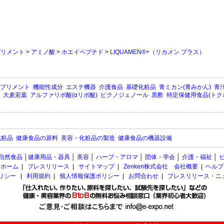
プリメント
>
アミノ酸
>
ホエイペプチド
>
LIQUAMEN®+（リカメン プラス）
プリメント
機能性成分
エステ機器
介護食品
基礎化粧品
青ミカン(青みかん)
青汁
大麦若葉
アルファリポ酸(αリポ酸)
ピクノジェノール
黒酢
特定保健用食品(トク
化粧品
健康食品の原料
美容・化粧品の製造
健康食品の機器設備
自然食品
│
健康用品・器具
│
美容
│
ハーブ・アロマ
│
団体・学会
│
介護・福祉
│
ホーム
|
プレスリリース
|
サイトマップ
|
Zenken株式会社 会社概要
|
ヘルプ
ポリシー
|
利用規約
|
個人情報保護ポリシー
|
お問合わせ
|
プレスリリース・ニ