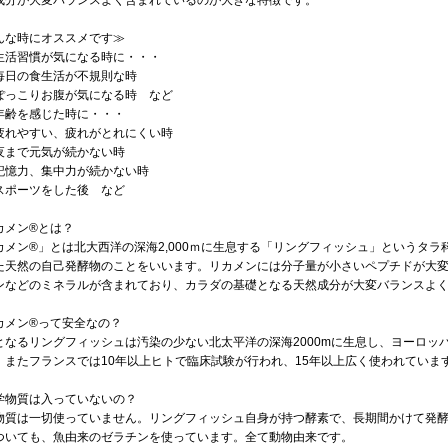
成分が大変バランスよく含まれているのが大きな特徴です。
んな時にオススメです≫
活習慣が気になる時に・・・
日の食生活が不規則な時
っこりお腹が気になる時 など
齢を感じた時に・・・
れやすい、疲れがとれにくい時
まで元気が続かない時
憶力、集中力が続かない時
ポーツをした後 など
カメン®とは？
カメン®」とは北大西洋の深海2,000ｍに生息する「リングフィッシュ」というタ
た天然の自己発酵物のことをいいます。リカメンには分子量が小さいペプチドが大
ンなどのミネラルが含まれており、カラダの基礎となる天然成分が大変バランスよ
カメン®って安全なの？
となるリングフィッシュは汚染の少ない北太平洋の深海2000mに生息し、ヨーロッ
。またフランスでは10年以上ヒトで臨床試験が行われ、15年以上広く使われていま
学物質は入っていないの？
物質は一切使っていません。リングフィッシュ自身が持つ酵素で、長期間かけて発
ついても、魚由来のゼラチンを使っています。全て動物由来です。