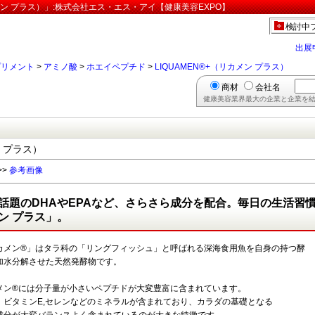
メン プラス）」:株式会社エス・エス・アイ【健康美容EXPO】
検討中
出展
プリメント
>
アミノ酸
>
ホエイペプチド
>
LIQUAMEN®+（リカメン プラス）
商材
会社名
健康美容業界最大の企業と企業を結
ン プラス）
>>
参考画像
話題のDHAやEPAなど、さらさら成分を配合。毎日の生活習
ン プラス」。
カメン®」はタラ科の「リングフィッシュ」と呼ばれる深海食用魚を自身の持つ酵
加水分解させた天然発酵物です。
メン®には分子量が小さいペプチドが大変豊富に含まれています。
、ビタミンE,セレンなどのミネラルが含まれており、カラダの基礎となる