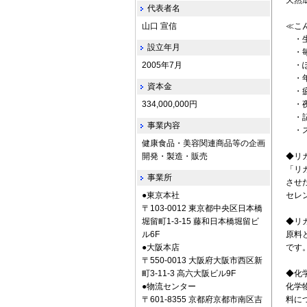
天然
代表者名
山口 宣信
≪こ
・生
設立年月
・毎
2005年7月
・ぽ
・年
資本金
・疲
334,000,000円
・夜
・記
事業内容
・ス
健康食品・美容関連商品等の企画
開発・製造・販売
◆リ
「リ
事業所
させ
●東京本社
セレ
〒103-0012 東京都中央区日本橋
堀留町1-3-15 藤和日本橋堀留ビ
◆リ
ル6F
原料
●大阪本店
です
〒550-0013 大阪府大阪市西区新
町3-11-3 高六大阪ビル9F
◆化
●物流センター
化学
〒601-8355 京都府京都市南区吉
料に