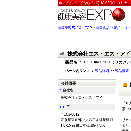
ホエイペプチドなら「LIQUAMEN®+（リカ
健康美容EXPO：TOP
>
健康食品
>
製品
>
サ
株式会社エス・エス・アイ
製品名 ：
LIQUAMEN®+（リカメ
ページ内リンク ：
製品詳細
>>
製品概要
会社概要
会社名
株式会社エス・エス・アイ
「リ
住所
素で
〒103-0012
東京都東京都中央区日本橋堀留町
リカ
1-3-15 藤和日本橋堀留ビル6F
また