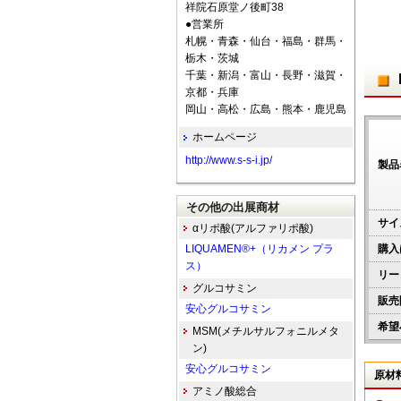
祥院石原堂ノ後町38
●営業所
札幌・青森・仙台・福島・群馬・
栃木・茨城
千葉・新潟・富山・長野・滋賀・
京都・兵庫
岡山・高松・広島・熊本・鹿児島
ホームページ
http://www.s-s-i.jp/
製品
その他の出展商材
サイ
αリポ酸(アルファリポ酸)
LIQUAMEN®+（リカメン プラ
購入
ス）
リー
グルコサミン
販売
安心グルコサミン
希望
MSM(メチルサルフォニルメタ
ン)
安心グルコサミン
原材
アミノ酸総合
－