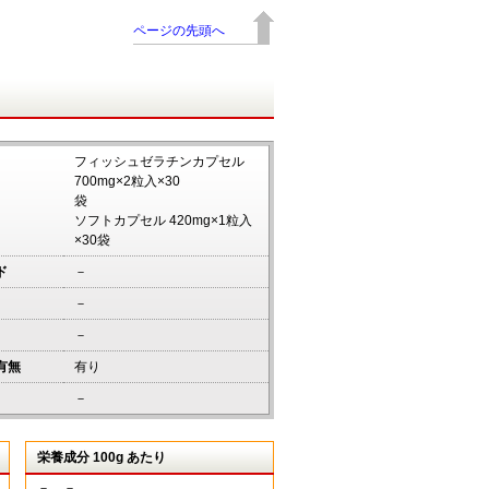
ページの先頭へ
フィッシュゼラチンカプセル
700mg×2粒入×30
袋
ソフトカプセル 420mg×1粒入
×30袋
ド
－
－
－
有無
有り
－
栄養成分 100g あたり
－ －