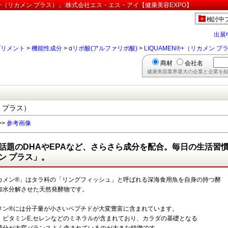
N®+（リカメン プラス）」:株式会社エス・エス・アイ【健康美容EXPO】
検討中
出展
プリメント
>
機能性成分
>
αリポ酸(アルファリポ酸)
>
LIQUAMEN®+（リカメン プ
商材
会社名
健康美容業界最大の企業と企業を結
ン プラス）
>>
参考画像
話題のDHAやEPAなど、さらさら成分を配合。毎日の生活習
ン プラス」。
カメン®」はタラ科の「リングフィッシュ」と呼ばれる深海食用魚を自身の持つ酵
加水分解させた天然発酵物です。
メン®には分子量が小さいペプチドが大変豊富に含まれています。
、ビタミンE,セレンなどのミネラルが含まれており、カラダの基礎となる