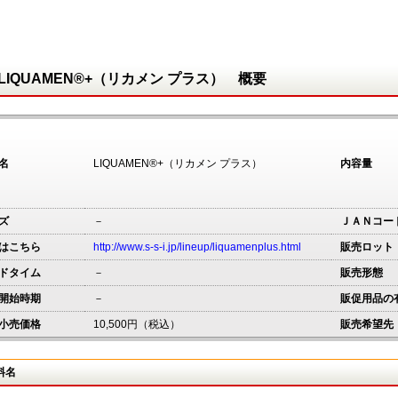
LIQUAMEN®+（リカメン プラス） 概要
名
LIQUAMEN®+（リカメン プラス）
内容量
ズ
－
ＪＡＮコー
はこちら
http://www.s-s-i.jp/lineup/liquamenplus.html
販売ロット
ドタイム
－
販売形態
開始時期
－
販促用品の
小売価格
10,500円（税込）
販売希望先
料名