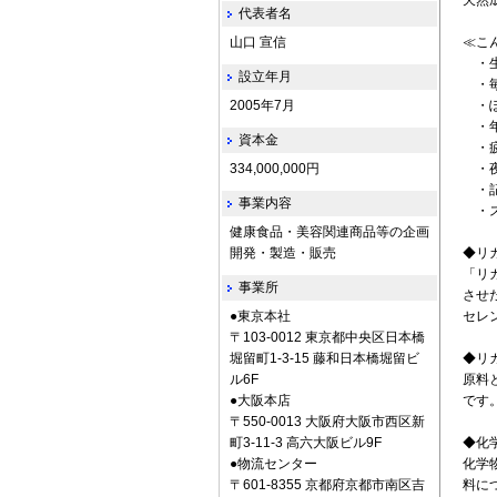
天然
代表者名
山口 宣信
≪こ
・生
設立年月
・毎
2005年7月
・ぽ
・年
資本金
・疲
334,000,000円
・夜
・記
事業内容
・ス
健康食品・美容関連商品等の企画
開発・製造・販売
◆リ
「リ
事業所
させ
●東京本社
セレ
〒103-0012 東京都中央区日本橋
堀留町1-3-15 藤和日本橋堀留ビ
◆リ
ル6F
原料
●大阪本店
です
〒550-0013 大阪府大阪市西区新
町3-11-3 高六大阪ビル9F
◆化
●物流センター
化学
〒601-8355 京都府京都市南区吉
料に