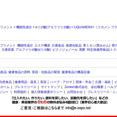
プリメント
>
機能性成分
>
αリポ酸(アルファリポ酸)
>
LIQUAMEN®+（リカメン プ
プリメント
機能性成分
エステ機器
介護食品
基礎化粧品
青ミカン(青みかん)
青汁
大麦若葉
アルファリポ酸(αリポ酸)
ピクノジェノール
黒酢
特定保健用食品(トク
化粧品
健康食品の原料
美容・化粧品の製造
健康食品の機器設備
自然食品
│
健康用品・器具
│
美容
│
ハーブ・アロマ
│
団体・学会
│
介護・福祉
│
ホーム
|
プレスリリース
|
サイトマップ
|
Zenken株式会社 会社概要
|
ヘルプ
ポリシー
|
利用規約
|
個人情報保護ポリシー
|
お問合わせ
|
プレスリリース・ニ