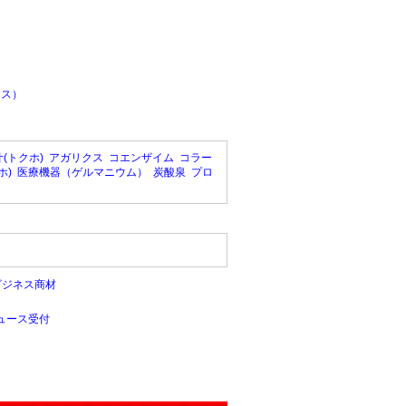
ラス）
(トクホ)
アガリクス
コエンザイム
コラー
ホ)
医療機器（ゲルマニウム）
炭酸泉
プロ
ビジネス商材
ュース受付