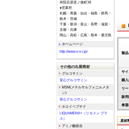
祥院石原堂ノ後町38
●営業所
札幌・青森・仙台・福島・群馬・
栃木・茨城
千葉・新潟・富山・長野・滋賀・
京都・兵庫
岡山・高松・広島・熊本・鹿児島
ホームページ
http://www.s-s-i.jp/
製品
その他の出展商材
サイ
グルコサミン
安心グルコサミン
購入
MSM(メチルサルフォニルメタ
リー
ン)
販売
安心グルコサミン
希望
ホエイペプチド
LIQUAMEN®+（リカメン プラ
ス）
原材
アミノ酸総合
－