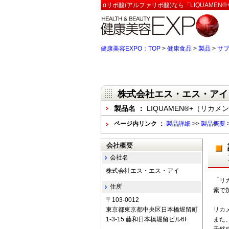
αリポ酸(アルファリポ酸)なら「LIQUAME
健康美容EXPO：TOP
>
健康食品
>
製品
>
サ
株式会社エス・エス・アイ
製品名 ：
LIQUAMEN®+（リカメ
ページ内リンク ：
製品詳細
>>
製品概要
会社概要
会社名
株式会社エス・エス・アイ
「リ
住所
素で
〒103-0012
東京都東京都中央区日本橋堀留町
リカ
1-3-15 藤和日本橋堀留ビル6F
また