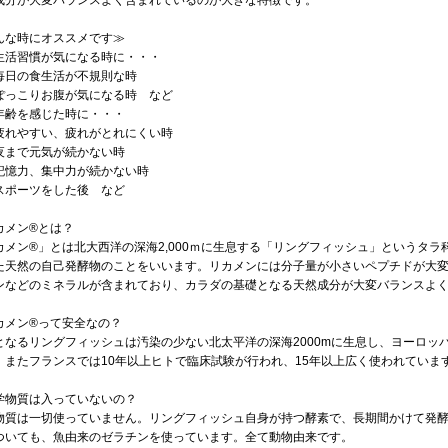
成分が大変バランスよく含まれているのが大きな特徴です。
んな時にオススメです≫
活習慣が気になる時に・・・
日の食生活が不規則な時
っこりお腹が気になる時 など
齢を感じた時に・・・
れやすい、疲れがとれにくい時
まで元気が続かない時
憶力、集中力が続かない時
ポーツをした後 など
カメン®とは？
カメン®」とは北大西洋の深海2,000ｍに生息する「リングフィッシュ」というタ
た天然の自己発酵物のことをいいます。リカメンには分子量が小さいペプチドが大
ンなどのミネラルが含まれており、カラダの基礎となる天然成分が大変バランスよ
カメン®って安全なの？
となるリングフィッシュは汚染の少ない北太平洋の深海2000mに生息し、ヨーロッ
。またフランスでは10年以上ヒトで臨床試験が行われ、15年以上広く使われていま
学物質は入っていないの？
物質は一切使っていません。リングフィッシュ自身が持つ酵素で、長期間かけて発
ついても、魚由来のゼラチンを使っています。全て動物由来です。