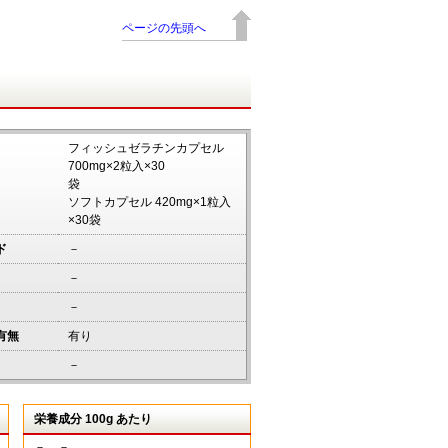
ページの先頭へ
フィッシュゼラチンカプセル
700mg×2粒入×30
袋
ソフトカプセル 420mg×1粒入
×30袋
ド
－
－
－
有無
有り
－
栄養成分 100g あたり
－ －