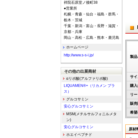
祥院石原堂ノ後町38
●営業所
札幌・青森・仙台・福島・群馬・
栃木・茨城
千葉・新潟・富山・長野・滋賀・
京都・兵庫
岡山・高松・広島・熊本・鹿児島
ホームページ
http://www.s-s-i.jp/
製品
その他の出展商材
サイ
αリポ酸(アルファリポ酸)
LIQUAMEN®+（リカメン プラ
購入
ス）
リー
グルコサミン
販売
安心グルコサミン
希望
MSM(メチルサルフォニルメタ
ン)
安心グルコサミン
原材
ホエイペプチド
－