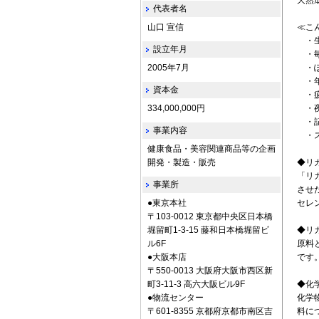
天然
代表者名
山口 宣信
≪こ
・生
設立年月
・毎
2005年7月
・ぽ
・年
資本金
・疲
334,000,000円
・夜
・記
事業内容
・ス
健康食品・美容関連商品等の企画
開発・製造・販売
◆リ
「リ
事業所
させ
●東京本社
セレ
〒103-0012 東京都中央区日本橋
堀留町1-3-15 藤和日本橋堀留ビ
◆リ
ル6F
原料
●大阪本店
です
〒550-0013 大阪府大阪市西区新
町3-11-3 高六大阪ビル9F
◆化
●物流センター
化学
〒601-8355 京都府京都市南区吉
料に