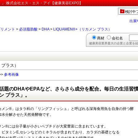
ラス）」:株式会社エス・エス・アイ【健康美容EXPO】
検討中
出展
プリメント
>
必須脂肪酸
>
DHA
>
LIQUAMEN®+（リカメン プラス）
商材
会社名
健康美容業界最大の企業と企業を結
ン プラス）
>>
参考画像
話題のDHAやEPAなど、さらさら成分を配合。毎日の生活習
ン プラス」。
カメン®」はタラ科の「リングフィッシュ」と呼ばれる深海食用魚を自身の持つ酵
加水分解させた天然発酵物です。
メン®には分子量が小さいペプチドが大変豊富に含まれています。
、ビタミンE,セレンなどのミネラルが含まれており、カラダの基礎となる