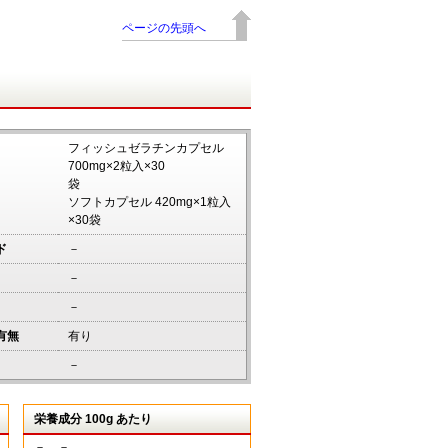
ページの先頭へ
フィッシュゼラチンカプセル
700mg×2粒入×30
袋
ソフトカプセル 420mg×1粒入
×30袋
ド
－
－
－
有無
有り
－
栄養成分 100g あたり
－ －