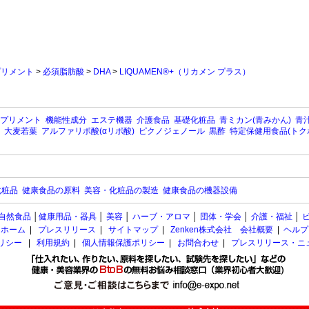
プリメント
>
必須脂肪酸
>
DHA
>
LIQUAMEN®+（リカメン プラス）
プリメント
機能性成分
エステ機器
介護食品
基礎化粧品
青ミカン(青みかん)
青汁
大麦若葉
アルファリポ酸(αリポ酸)
ピクノジェノール
黒酢
特定保健用食品(トク
化粧品
健康食品の原料
美容・化粧品の製造
健康食品の機器設備
自然食品
│
健康用品・器具
│
美容
│
ハーブ・アロマ
│
団体・学会
│
介護・福祉
│
ホーム
|
プレスリリース
|
サイトマップ
|
Zenken株式会社 会社概要
|
ヘルプ
ポリシー
|
利用規約
|
個人情報保護ポリシー
|
お問合わせ
|
プレスリリース・ニ