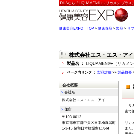
DHAなら「LIQUAMEN®+（リカメン プ
健康美容EXPO：TOP
>
健康食品
>
製品
>
サ
株式会社エス・エス・アイ
製品名 ：
LIQUAMEN®+（リカメ
ページ内リンク ：
製品詳細
>>
製品概要
会社概要
会社名
株式会社エス・エス・アイ
「リ
住所
素で
〒103-0012
東京都東京都中央区日本橋堀留町
リカ
1-3-15 藤和日本橋堀留ビル6F
また