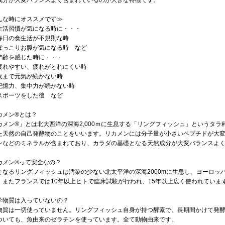
成分が大変バランスよく含まれているのが大きな特徴です。
んな時にオススメです≫
活習慣が気になる時に・・・
日の食生活が不規則な時
っこりお腹が気になる時 など
齢を感じた時に・・・
れやすい、疲れがとれにくい時
まで元気が続かない時
憶力、集中力が続かない時
ポーツをした後 など
カメン®とは？
カメン®」とは北大西洋の深海2,000ｍに生息する「リングフィッシュ」というタ
た天然の自己発酵物のことをいいます。リカメンには分子量が小さいペプチドが大
ンなどのミネラルが含まれており、カラダの基礎となる天然成分が大変バランスよ
カメン®って安全なの？
となるリングフィッシュは汚染の少ない北太平洋の深海2000mに生息し、ヨーロッ
。またフランスでは10年以上ヒトで臨床試験が行われ、15年以上広く使われていま
学物質は入っていないの？
物質は一切使っていません。リングフィッシュ自身が持つ酵素で、長期間かけて発
ついても、魚由来のゼラチンを使っています。全て動物由来です。