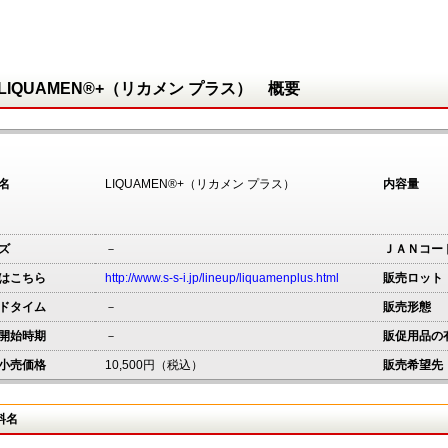
LIQUAMEN®+（リカメン プラス） 概要
名
LIQUAMEN®+（リカメン プラス）
内容量
ズ
－
ＪＡＮコー
はこちら
http://www.s-s-i.jp/lineup/liquamenplus.html
販売ロット
ドタイム
－
販売形態
開始時期
－
販促用品の
小売価格
10,500円（税込）
販売希望先
料名