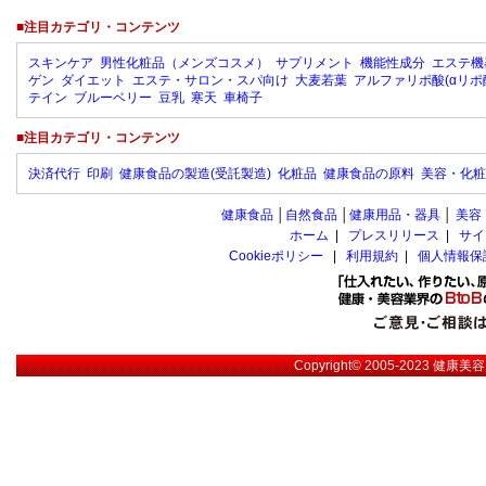
■注目カテゴリ・コンテンツ
スキンケア
男性化粧品（メンズコスメ）
サプリメント
機能性成分
エステ機
ゲン
ダイエット
エステ・サロン・スパ向け
大麦若葉
アルファリポ酸(αリポ
テイン
ブルーベリー
豆乳
寒天
車椅子
■注目カテゴリ・コンテンツ
決済代行
印刷
健康食品の製造(受託製造)
化粧品
健康食品の原料
美容・化粧
健康食品
│
自然食品
│
健康用品・器具
│
美容
ホーム
|
プレスリリース
|
サイ
Cookieポリシー
|
利用規約
|
個人情報保
Copyright© 2005-2023
健康美容