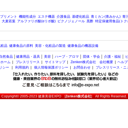
プリメント
機能性成分
エステ機器
介護食品
基礎化粧品
青ミカン(青みかん)
青汁
大麦若葉
アルファリポ酸(αリポ酸)
ピクノジェノール
黒酢
特定保健用食品(トク
化粧品
健康食品の原料
美容・化粧品の製造
健康食品の機器設備
自然食品
│
健康用品・器具
│
美容
│
ハーブ・アロマ
│
団体・学会
│
介護・福祉
│
ホーム
|
プレスリリース
|
サイトマップ
|
Zenken株式会社 会社概要
|
ヘルプ
ポリシー
|
利用規約
|
個人情報保護ポリシー
|
お問合わせ
|
プレスリリース・ニ
Copyright© 2005-2023
健康美容EXPO
[
Zenken株式会社
] All Rights Reserved.