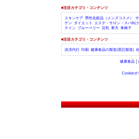
■注目カテゴリ・コンテンツ
スキンケア
男性化粧品（メンズコスメ）
サ
ゲン
ダイエット
エステ・サロン・スパ向け
テイン
ブルーベリー
豆乳
寒天
車椅子
■注目カテゴリ・コンテンツ
決済代行
印刷
健康食品の製造(受託製造)
健康食品
│
Cookie