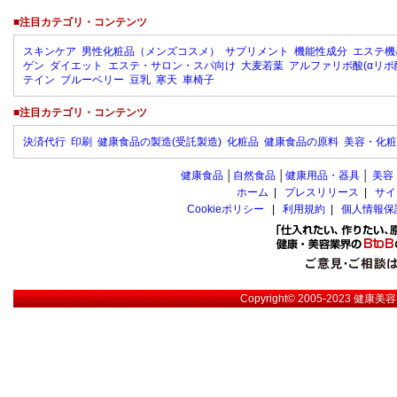
■注目カテゴリ・コンテンツ
スキンケア
男性化粧品（メンズコスメ）
サプリメント
機能性成分
エステ機
ゲン
ダイエット
エステ・サロン・スパ向け
大麦若葉
アルファリポ酸(αリポ
テイン
ブルーベリー
豆乳
寒天
車椅子
■注目カテゴリ・コンテンツ
決済代行
印刷
健康食品の製造(受託製造)
化粧品
健康食品の原料
美容・化粧
健康食品
│
自然食品
│
健康用品・器具
│
美容
ホーム
|
プレスリリース
|
サイ
Cookieポリシー
|
利用規約
|
個人情報保
Copyright© 2005-2023
健康美容