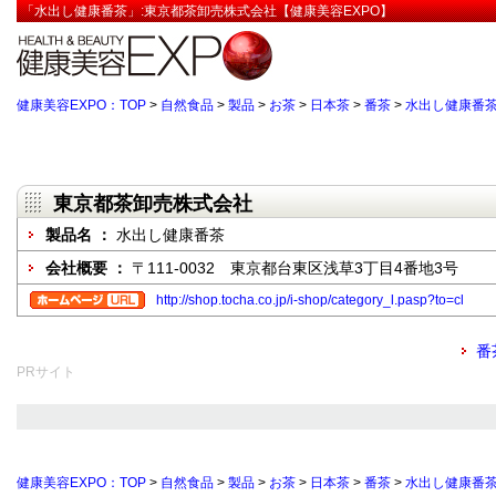
「水出し健康番茶」:東京都茶卸売株式会社【健康美容EXPO】
健康美容EXPO：TOP
>
自然食品
>
製品
>
お茶
>
日本茶
>
番茶
>
水出し健康番
東京都茶卸売株式会社
製品名 ：
水出し健康番茶
会社概要 ：
〒111-0032 東京都台東区浅草3丁目4番地3号
http://shop.tocha.co.jp/i-shop/category_l.pasp?to=cl
番
PRサイト
健康美容EXPO：TOP
>
自然食品
>
製品
>
お茶
>
日本茶
>
番茶
>
水出し健康番