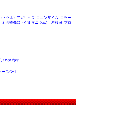
(トクホ)
アガリクス
コエンザイム
コラー
ホ)
医療機器（ゲルマニウム）
炭酸泉
プロ
ビジネス商材
ュース受付