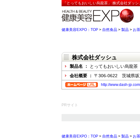
「とってもおいしい烏龍茶」:株式会社ダッシ
健康美容EXPO：TOP
>
自然食品
>
製品
>
お
株式会社ダッシュ
製品名 ：
とってもおいしい烏龍茶
会社概要 ：
〒306-0622 茨城県坂
http://www.dash-jp.co
PRサイト
健康美容EXPO：TOP
>
自然食品
>
製品
>
お