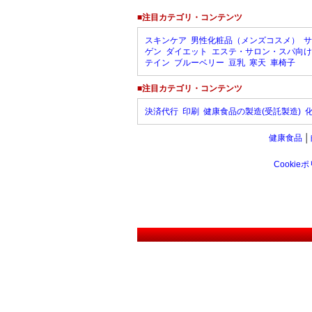
■注目カテゴリ・コンテンツ
スキンケア
男性化粧品（メンズコスメ）
サ
ゲン
ダイエット
エステ・サロン・スパ向け
テイン
ブルーベリー
豆乳
寒天
車椅子
■注目カテゴリ・コンテンツ
決済代行
印刷
健康食品の製造(受託製造)
健康食品
│
Cookie