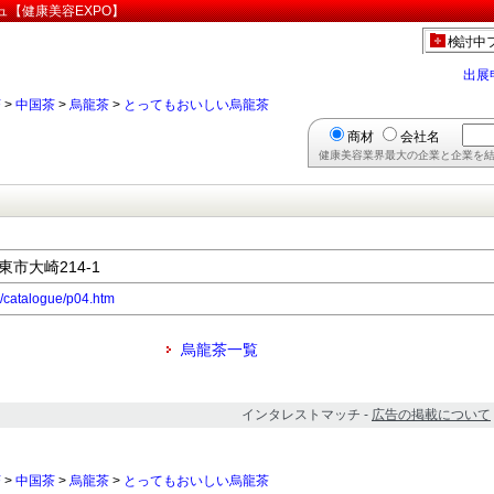
ュ【健康美容EXPO】
検討中
出展
茶
>
中国茶
>
烏龍茶
>
とってもおいしい烏龍茶
商材
会社名
健康美容業界最大の企業と企業を結
東市大崎214-1
m/catalogue/p04.htm
烏龍茶一覧
インタレストマッチ -
広告の掲載について
茶
>
中国茶
>
烏龍茶
>
とってもおいしい烏龍茶