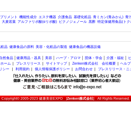
プリメント
機能性成分
エステ機器
介護食品
基礎化粧品
青ミカン(青みかん)
青汁
大麦若葉
アルファリポ酸(αリポ酸)
ピクノジェノール
黒酢
特定保健用食品(トク
化粧品
健康食品の原料
美容・化粧品の製造
健康食品の機器設備
自然食品
│
健康用品・器具
│
美容
│
ハーブ・アロマ
│
団体・学会
│
介護・福祉
│
ホーム
|
プレスリリース
|
サイトマップ
|
Zenken株式会社 会社概要
|
ヘルプ
ポリシー
|
利用規約
|
個人情報保護ポリシー
|
お問合わせ
|
プレスリリース・ニ
Copyright© 2005-2023
健康美容EXPO
[
Zenken株式会社
] All Rights Reserved.