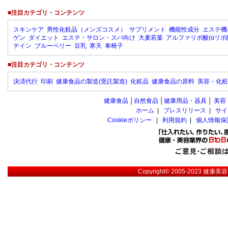
■注目カテゴリ・コンテンツ
スキンケア
男性化粧品（メンズコスメ）
サプリメント
機能性成分
エステ機
ゲン
ダイエット
エステ・サロン・スパ向け
大麦若葉
アルファリポ酸(αリポ
テイン
ブルーベリー
豆乳
寒天
車椅子
■注目カテゴリ・コンテンツ
決済代行
印刷
健康食品の製造(受託製造)
化粧品
健康食品の原料
美容・化粧
健康食品
│
自然食品
│
健康用品・器具
│
美容
ホーム
|
プレスリリース
|
サイ
Cookieポリシー
|
利用規約
|
個人情報保
Copyright© 2005-2023
健康美容