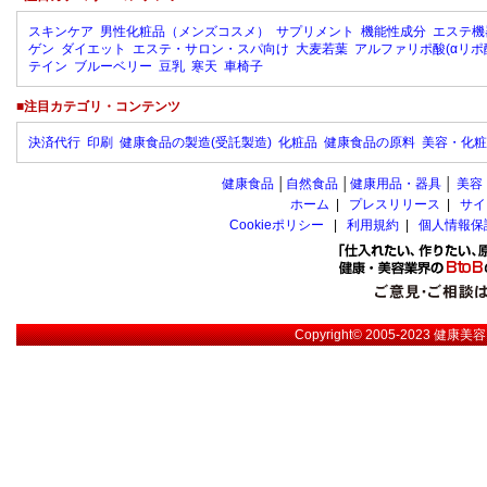
スキンケア
男性化粧品（メンズコスメ）
サプリメント
機能性成分
エステ機
ゲン
ダイエット
エステ・サロン・スパ向け
大麦若葉
アルファリポ酸(αリポ
テイン
ブルーベリー
豆乳
寒天
車椅子
■注目カテゴリ・コンテンツ
決済代行
印刷
健康食品の製造(受託製造)
化粧品
健康食品の原料
美容・化粧
健康食品
│
自然食品
│
健康用品・器具
│
美容
ホーム
|
プレスリリース
|
サイ
Cookieポリシー
|
利用規約
|
個人情報保
Copyright© 2005-2023
健康美容