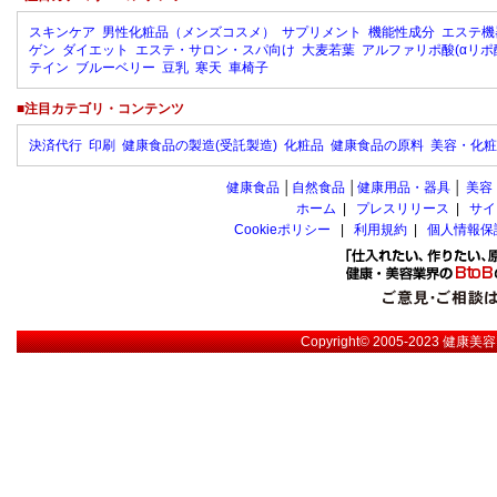
スキンケア
男性化粧品（メンズコスメ）
サプリメント
機能性成分
エステ機
ゲン
ダイエット
エステ・サロン・スパ向け
大麦若葉
アルファリポ酸(αリポ
テイン
ブルーベリー
豆乳
寒天
車椅子
■注目カテゴリ・コンテンツ
決済代行
印刷
健康食品の製造(受託製造)
化粧品
健康食品の原料
美容・化粧
健康食品
│
自然食品
│
健康用品・器具
│
美容
ホーム
|
プレスリリース
|
サイ
Cookieポリシー
|
利用規約
|
個人情報保
Copyright© 2005-2023
健康美容