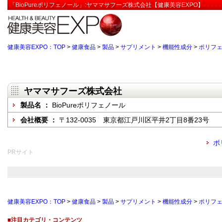
「BioPureポリフェノール」:ヤママサフーズ株式会社【健康美容EXPO】
健康美容EXPO：TOP
>
健康食品
>
製品
>
サプリメント
>
機能性成分
>
ポリフ
ヤママサフーズ株式会社
製品名 ：
BioPureポリフェノール
会社概要 ：
〒132-0035 東京都江戸川区平井2丁目8番23号
ポ
PRサイト
健康美容EXPO：TOP
>
健康食品
>
製品
>
サプリメント
>
機能性成分
>
ポリフ
■注目カテゴリ・コンテンツ