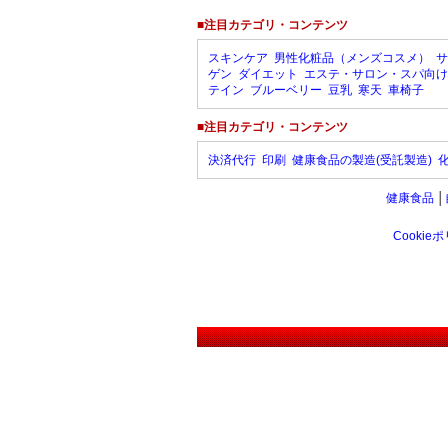
■注目カテゴリ・コンテンツ
スキンケア
男性化粧品（メンズコスメ）
サ
ゲン
ダイエット
エステ・サロン・スパ向け
テイン
ブルーベリー
豆乳
寒天
車椅子
■注目カテゴリ・コンテンツ
決済代行
印刷
健康食品の製造(受託製造)
健康食品
│
Cookie