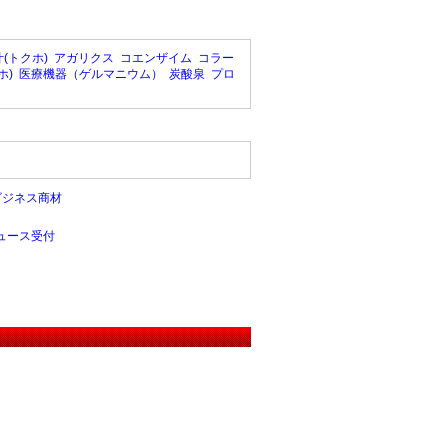
(トクホ)
アガリクス
コエンザイム
コラー
ホ)
医療機器（ゲルマニウム）
炭酸泉
プロ
ビジネス商材
ュース受付