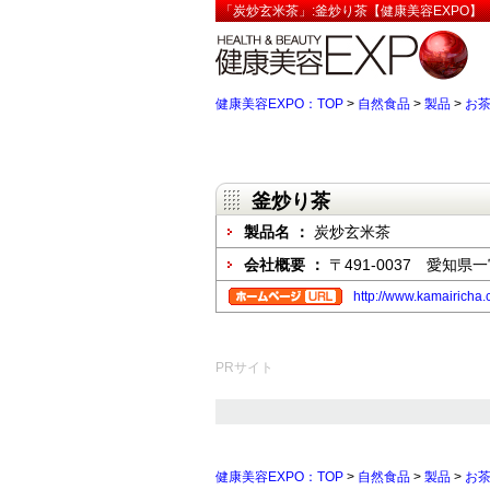
「炭炒玄米茶」:釜炒り茶【健康美容EXPO】
健康美容EXPO：TOP
>
自然食品
>
製品
>
お
釜炒り茶
製品名 ：
炭炒玄米茶
会社概要 ：
〒491-0037 愛知県一
http://www.kamairicha
PRサイト
健康美容EXPO：TOP
>
自然食品
>
製品
>
お