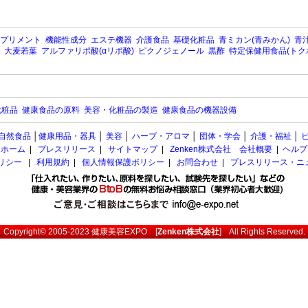
プリメント
機能性成分
エステ機器
介護食品
基礎化粧品
青ミカン(青みかん)
青汁
大麦若葉
アルファリポ酸(αリポ酸)
ピクノジェノール
黒酢
特定保健用食品(トク
化粧品
健康食品の原料
美容・化粧品の製造
健康食品の機器設備
自然食品
│
健康用品・器具
│
美容
│
ハーブ・アロマ
│
団体・学会
│
介護・福祉
│
ホーム
|
プレスリリース
|
サイトマップ
|
Zenken株式会社 会社概要
|
ヘルプ
ポリシー
|
利用規約
|
個人情報保護ポリシー
|
お問合わせ
|
プレスリリース・ニ
Copyright© 2005-2023
健康美容EXPO
[
Zenken株式会社
] All Rights Reserved.