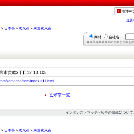
検討中
出展
茶
>
日本茶
>
玄米茶
>
炭炒玄米茶
商材
会社名
健康美容業界最大の企業と企業を結
宮市貴船2丁目12-13-105
.com/kamacha/item/index-n11.html
玄米茶一覧
インタレストマッチ -
広告の掲載について
茶
>
日本茶
>
玄米茶
>
炭炒玄米茶