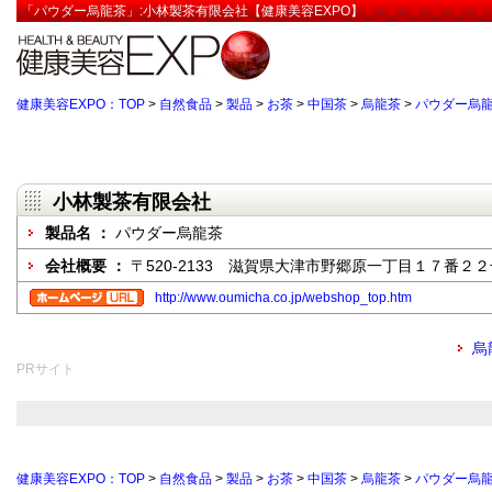
「パウダー烏龍茶」:小林製茶有限会社【健康美容EXPO】
健康美容EXPO：TOP
>
自然食品
>
製品
>
お茶
>
中国茶
>
烏龍茶
>
パウダー烏
小林製茶有限会社
製品名 ：
パウダー烏龍茶
会社概要 ：
〒520-2133 滋賀県大津市野郷原一丁目１７番２２
http://www.oumicha.co.jp/webshop_top.htm
烏
PRサイト
健康美容EXPO：TOP
>
自然食品
>
製品
>
お茶
>
中国茶
>
烏龍茶
>
パウダー烏