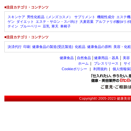
■注目カテゴリ・コンテンツ
スキンケア
男性化粧品（メンズコスメ）
サプリメント
機能性成分
エステ機
ゲン
ダイエット
エステ・サロン・スパ向け
大麦若葉
アルファリポ酸(αリポ
テイン
ブルーベリー
豆乳
寒天
車椅子
■注目カテゴリ・コンテンツ
決済代行
印刷
健康食品の製造(受託製造)
化粧品
健康食品の原料
美容・化粧
健康食品
│
自然食品
│
健康用品・器具
│
美容
ホーム
|
プレスリリース
|
サイ
Cookieポリシー
|
利用規約
|
個人情報保
Copyright© 2005-2023
健康美容