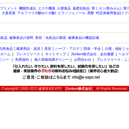
プリメント
機能性成分
エステ機器
介護食品
基礎化粧品
青ミカン(青みかん)
青汁
大麦若葉
アルファリポ酸(αリポ酸)
ピクノジェノール
黒酢
特定保健用食品(トク
化粧品
健康食品の原料
美容・化粧品の製造
健康食品の機器設備
自然食品
│
健康用品・器具
│
美容
│
ハーブ・アロマ
│
団体・学会
│
介護・福祉
│
ホーム
|
プレスリリース
|
サイトマップ
|
Zenken株式会社 会社概要
|
ヘルプ
ポリシー
|
利用規約
|
個人情報保護ポリシー
|
お問合わせ
|
プレスリリース・ニ
Copyright© 2005-2023
健康美容EXPO
[
Zenken株式会社
] All Rights Reserved.