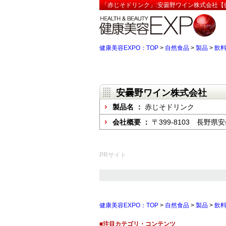
「赤じそドリンク」:安曇野ワイン株式会社【健
健康美容EXPO：TOP
>
自然食品
>
製品
>
飲
安曇野ワイン株式会社
製品名 ：
赤じそドリンク
会社概要 ：
〒399-8103 長野県
PRサイト
健康美容EXPO：TOP
>
自然食品
>
製品
>
飲
■注目カテゴリ・コンテンツ