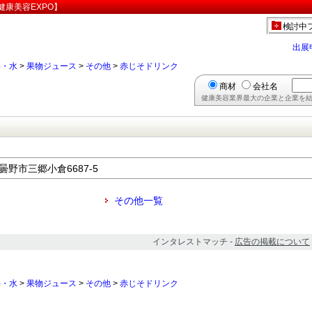
康美容EXPO】
検討中
出展
料・水
>
果物ジュース
>
その他
>
赤じそドリンク
商材
会社名
健康美容業界最大の企業と企業を結
安曇野市三郷小倉6687-5
その他一覧
インタレストマッチ -
広告の掲載について
料・水
>
果物ジュース
>
その他
>
赤じそドリンク