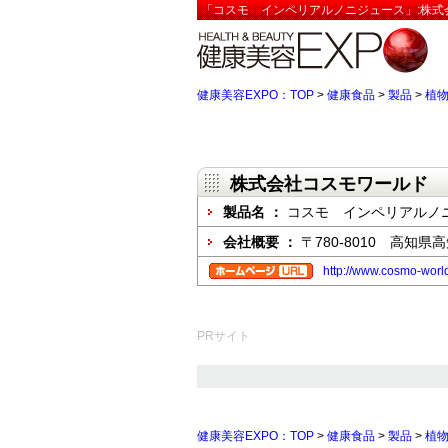
「コスモ インペリアルノニジュース」:株式
健康美容EXPO：TOP
>
健康食品
>
製品
>
植
株式会社コスモワールド
製品名 ：
コスモ インペリアルノ
会社概要 ：
〒780-8010 高知
http://www.cosmo-world
PRサイト
健康美容EXPO：TOP
>
健康食品
>
製品
>
植