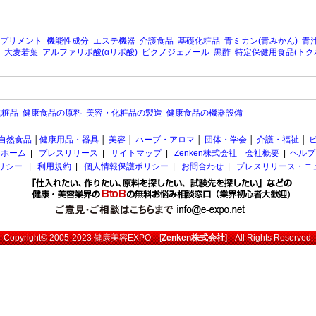
プリメント
機能性成分
エステ機器
介護食品
基礎化粧品
青ミカン(青みかん)
青汁
大麦若葉
アルファリポ酸(αリポ酸)
ピクノジェノール
黒酢
特定保健用食品(トク
化粧品
健康食品の原料
美容・化粧品の製造
健康食品の機器設備
自然食品
│
健康用品・器具
│
美容
│
ハーブ・アロマ
│
団体・学会
│
介護・福祉
│
ホーム
|
プレスリリース
|
サイトマップ
|
Zenken株式会社 会社概要
|
ヘルプ
ポリシー
|
利用規約
|
個人情報保護ポリシー
|
お問合わせ
|
プレスリリース・ニ
Copyright© 2005-2023
健康美容EXPO
[
Zenken株式会社
] All Rights Reserved.