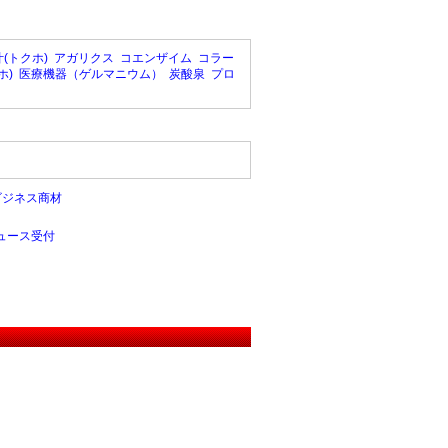
(トクホ)
アガリクス
コエンザイム
コラー
ホ)
医療機器（ゲルマニウム）
炭酸泉
プロ
ビジネス商材
ュース受付