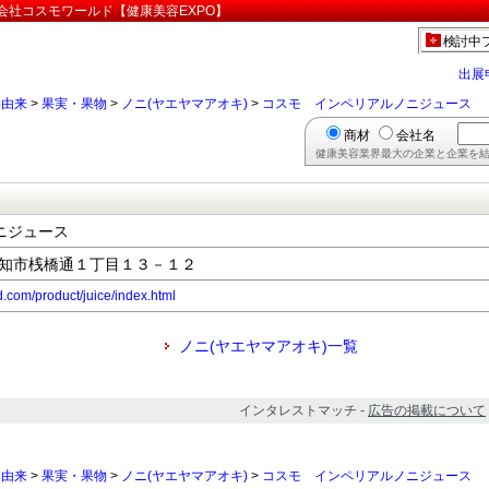
会社コスモワールド【健康美容EXPO】
検討中
出展
物由来
>
果実・果物
>
ノニ(ヤエヤマアオキ)
>
コスモ インペリアルノニジュース
商材
会社名
健康美容業界最大の企業と企業を結
ニジュース
県高知市桟橋通１丁目１３－１２
.com/product/juice/index.html
ノニ(ヤエヤマアオキ)一覧
インタレストマッチ -
広告の掲載について
物由来
>
果実・果物
>
ノニ(ヤエヤマアオキ)
>
コスモ インペリアルノニジュース