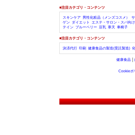
■注目カテゴリ・コンテンツ
スキンケア
男性化粧品（メンズコスメ）
サ
ゲン
ダイエット
エステ・サロン・スパ向け
テイン
ブルーベリー
豆乳
寒天
車椅子
■注目カテゴリ・コンテンツ
決済代行
印刷
健康食品の製造(受託製造)
健康食品
│
Cookie