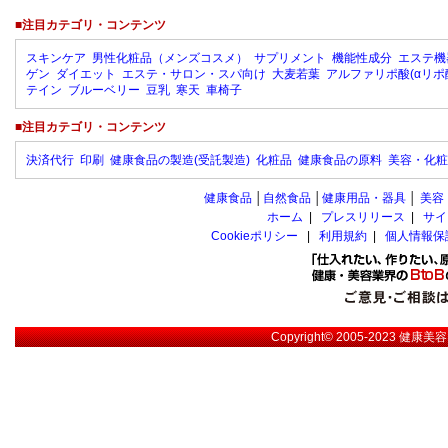
■注目カテゴリ・コンテンツ
スキンケア
男性化粧品（メンズコスメ）
サプリメント
機能性成分
エステ機
ゲン
ダイエット
エステ・サロン・スパ向け
大麦若葉
アルファリポ酸(αリポ
テイン
ブルーベリー
豆乳
寒天
車椅子
■注目カテゴリ・コンテンツ
決済代行
印刷
健康食品の製造(受託製造)
化粧品
健康食品の原料
美容・化粧
健康食品
│
自然食品
│
健康用品・器具
│
美容
ホーム
|
プレスリリース
|
サイ
Cookieポリシー
|
利用規約
|
個人情報保
Copyright© 2005-2023
健康美容