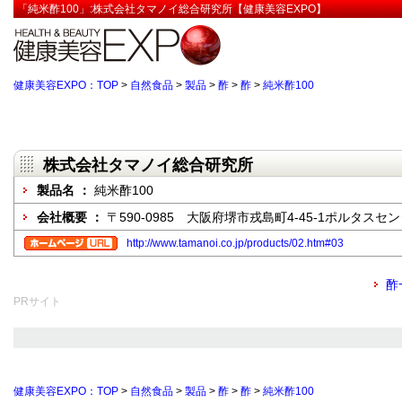
「純米酢100」:株式会社タマノイ総合研究所【健康美容EXPO】
健康美容EXPO：TOP
>
自然食品
>
製品
>
酢
>
酢
>
純米酢100
株式会社タマノイ総合研究所
製品名 ：
純米酢100
会社概要 ：
〒590-0985 大阪府堺市戎島町4-45-1ポルタスセ
http://www.tamanoi.co.jp/products/02.htm#03
酢
PRサイト
健康美容EXPO：TOP
>
自然食品
>
製品
>
酢
>
酢
>
純米酢100