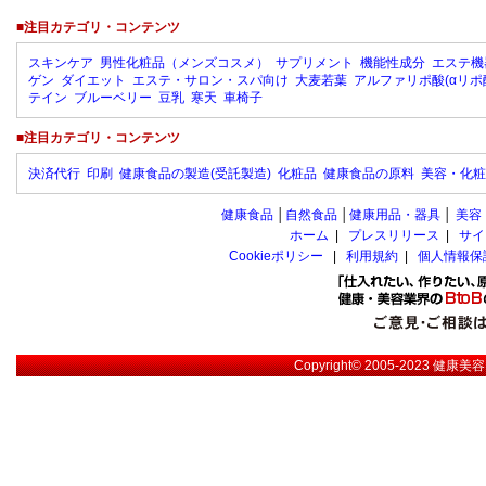
■注目カテゴリ・コンテンツ
スキンケア
男性化粧品（メンズコスメ）
サプリメント
機能性成分
エステ機
ゲン
ダイエット
エステ・サロン・スパ向け
大麦若葉
アルファリポ酸(αリポ
テイン
ブルーベリー
豆乳
寒天
車椅子
■注目カテゴリ・コンテンツ
決済代行
印刷
健康食品の製造(受託製造)
化粧品
健康食品の原料
美容・化粧
健康食品
│
自然食品
│
健康用品・器具
│
美容
ホーム
|
プレスリリース
|
サイ
Cookieポリシー
|
利用規約
|
個人情報保
Copyright© 2005-2023
健康美容