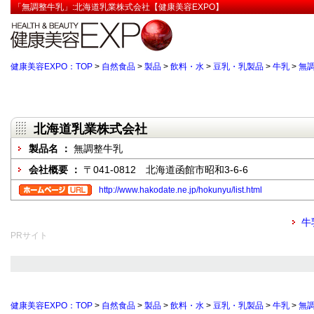
「無調整牛乳」:北海道乳業株式会社【健康美容EXPO】
健康美容EXPO：TOP
>
自然食品
>
製品
>
飲料・水
>
豆乳・乳製品
>
牛乳
>
無
北海道乳業株式会社
製品名 ：
無調整牛乳
会社概要 ：
〒041-0812 北海道函館市昭和3-6-6
http://www.hakodate.ne.jp/hokunyu/list.html
牛
PRサイト
健康美容EXPO：TOP
>
自然食品
>
製品
>
飲料・水
>
豆乳・乳製品
>
牛乳
>
無