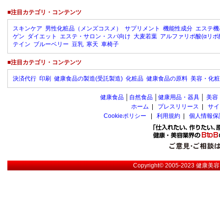
■注目カテゴリ・コンテンツ
スキンケア
男性化粧品（メンズコスメ）
サプリメント
機能性成分
エステ機
ゲン
ダイエット
エステ・サロン・スパ向け
大麦若葉
アルファリポ酸(αリポ
テイン
ブルーベリー
豆乳
寒天
車椅子
■注目カテゴリ・コンテンツ
決済代行
印刷
健康食品の製造(受託製造)
化粧品
健康食品の原料
美容・化粧
健康食品
│
自然食品
│
健康用品・器具
│
美容
ホーム
|
プレスリリース
|
サイ
Cookieポリシー
|
利用規約
|
個人情報保
Copyright© 2005-2023
健康美容