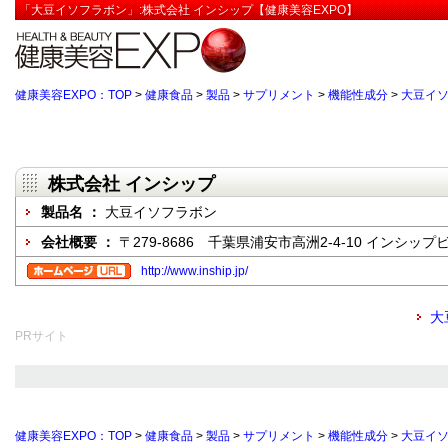
「大豆イソフラボン」:株式会社 インシップ【健康美容EXPO】
健康美容EXPO：TOP
>
健康食品
>
製品
>
サプリメント
>
機能性成分
>
大豆イ
株式会社 インシップ
製品名 ：
大豆イソフラボン
会社概要 ：
〒279-8686 千葉県浦安市高洲2-4-10 インシップ
http://www.inship.jp/
大
PRサイト
健康美容EXPO：TOP
>
健康食品
>
製品
>
サプリメント
>
機能性成分
>
大豆イ