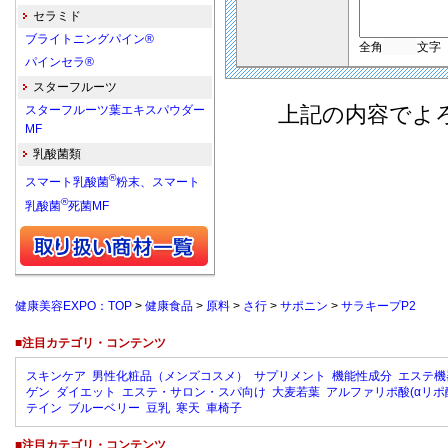
セラミド
ブライトニングパイン®
全角
文字
パインセラ®
スターフルーツ
上記の内容でよ
スターフルーツ葉エキスパウダー
MF
乳酸菌類
®
スマート乳酸菌
粉末、スマート
®
乳酸菌
死菌MF
健康美容EXPO：TOP
>
健康食品
>
原料
>
さ行
>
サポニン
>
サラキープP2
■注目カテゴリ・コンテンツ
スキンケア
男性化粧品（メンズコスメ）
サプリメント
機能性成分
エステ機
ゲン
ダイエット
エステ・サロン・スパ向け
大麦若葉
アルファリポ酸(αリポ
テイン
ブルーベリー
豆乳
寒天
車椅子
■注目カテゴリ・コンテンツ