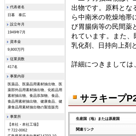
出物です。原料となるユッ
代表者名
日暮 泰広
ら中南米の乾燥地帯
設立年月
び胃腸病等の民間薬
1949年7月
れています。また、
資本金
乳化剤、日持向上剤
9,800万円
従業員数
詳細につきましては
417名
事業内容
医薬品、医薬品用素材抽出物、医
薬部外品用素材抽出物、化粧品用
サラキープP
素材抽出物、食品添加物、食品、
食品用素材抽出物、健康食品、健
康食品用素材抽出物の製造販売
事業所
生産国（地）または原産国
【本社・本社工場】
関連リンク
〒722‐0062