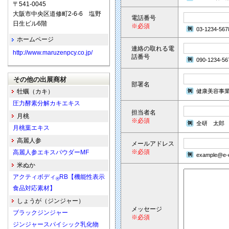
〒541-0045
大阪市中央区道修町2-6-6 塩野
電話番号
日生ビル6階
※必須
03-1234-567
ホームページ
連絡の取れる電
http://www.maruzenpcy.co.jp/
話番号
090-1234-56
その他の出展商材
部署名
牡蠣（カキ）
健康美容事
圧力酵素分解カキエキス
担当者名
月桃
※必須
全研 太郎
月桃葉エキス
高麗人参
メールアドレス
※必須
高麗人参エキスパウダーMF
example@e-e
米ぬか
アクティボディ
RB【機能性表示
®
食品対応素材】
しょうが（ジンジャー）
メッセージ
ブラックジンジャー
※必須
ジンジャースパイシック乳化物