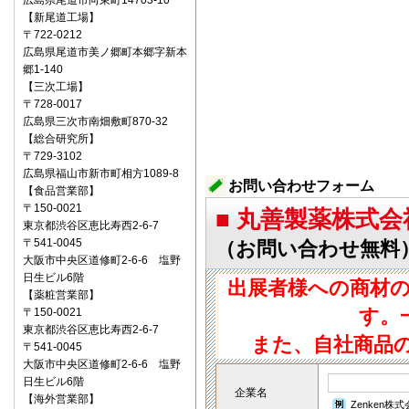
広島県尾道市向東町14703-10
【新尾道工場】
〒722‐0212
広島県尾道市美ノ郷町本郷字新本
郷1-140
【三次工場】
〒728-0017
広島県三次市南畑敷町870-32
【総合研究所】
〒729-3102
広島県福山市新市町相方1089-8
お問い合わせフォーム
【食品営業部】
〒150‐0021
■ 丸善製薬株式会
東京都渋谷区恵比寿西2-6-7
〒541‐0045
（お問い合わせ無料
大阪市中央区道修町2-6-6 塩野
日生ビル6階
出展者様への商材
【薬粧営業部】
す。
〒150‐0021
東京都渋谷区恵比寿西2-6-7
また、自社商品
〒541‐0045
大阪市中央区道修町2-6-6 塩野
日生ビル6階
企業名
【海外営業部】
Zenken株