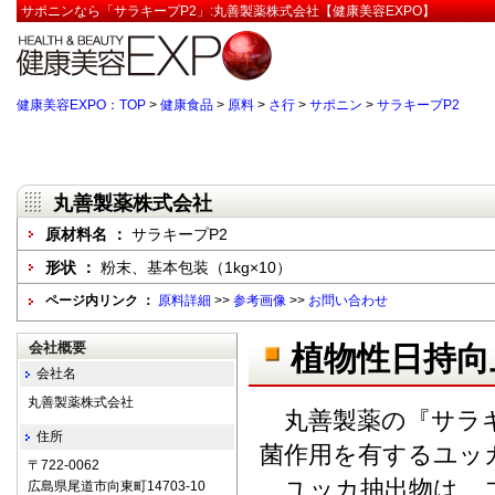
サポニンなら「サラキープP2」:丸善製薬株式会社【健康美容EXPO】
健康美容EXPO：TOP
>
健康食品
>
原料
>
さ行
>
サポニン
>
サラキープP2
丸善製薬株式会社
原材料名 ：
サラキープP2
形状 ：
粉末、基本包装（1kg×10）
ページ内リンク ：
原料詳細
>>
参考画像
>>
お問い合わせ
会社概要
植物性日持向
会社名
丸善製薬株式会社
丸善製薬の『サラキ
住所
菌作用を有するユッ
〒722-0062
ユッカ抽出物は、ユ
広島県尾道市向東町14703-10