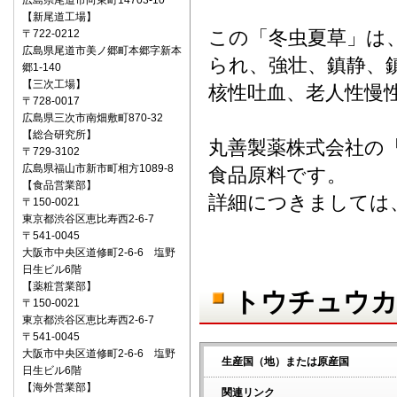
広島県尾道市向東町14703-10
【新尾道工場】
この「冬虫夏草」は
〒722‐0212
広島県尾道市美ノ郷町本郷字新本
られ、強壮、鎮静、
郷1-140
【三次工場】
核性吐血、老人性慢
〒728-0017
広島県三次市南畑敷町870-32
【総合研究所】
丸善製薬株式会社の
〒729-3102
広島県福山市新市町相方1089-8
食品原料です。
【食品営業部】
詳細につきましては
〒150‐0021
東京都渋谷区恵比寿西2-6-7
〒541‐0045
大阪市中央区道修町2-6-6 塩野
日生ビル6階
【薬粧営業部】
トウチュウカ
〒150‐0021
東京都渋谷区恵比寿西2-6-7
〒541‐0045
大阪市中央区道修町2-6-6 塩野
生産国（地）または原産国
日生ビル6階
【海外営業部】
関連リンク