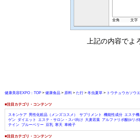
全角
文字
上記の内容でよ
健康美容EXPO：TOP
>
健康食品
>
原料
>
た行
>
冬虫夏草
>
トウチュウカソウエ
■注目カテゴリ・コンテンツ
スキンケア
男性化粧品（メンズコスメ）
サプリメント
機能性成分
エステ機
ゲン
ダイエット
エステ・サロン・スパ向け
大麦若葉
アルファリポ酸(αリポ
テイン
ブルーベリー
豆乳
寒天
車椅子
■注目カテゴリ・コンテンツ