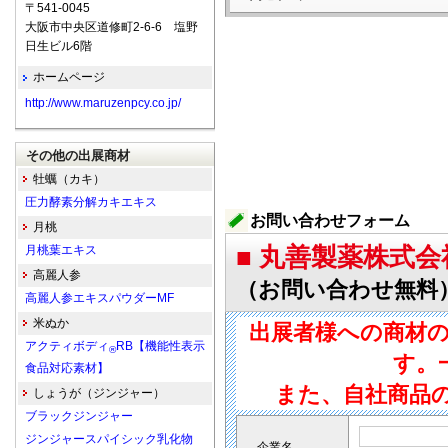
〒541-0045
大阪市中央区道修町2-6-6 塩野
日生ビル6階
ホームページ
http://www.maruzenpcy.co.jp/
その他の出展商材
牡蠣（カキ）
圧力酵素分解カキエキス
お問い合わせフォーム
月桃
月桃葉エキス
■ 丸善製薬株式会
高麗人参
（お問い合わせ無料
高麗人参エキスパウダーMF
米ぬか
出展者様への商材
アクティボディ
RB【機能性表示
®
す。
食品対応素材】
また、自社商品
しょうが（ジンジャー）
ブラックジンジャー
ジンジャースパイシック乳化物
企業名