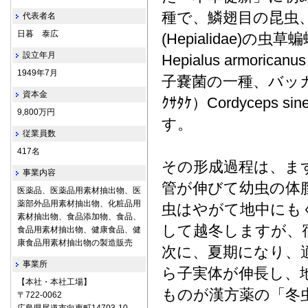
種で、鱗翅目の昆虫
代表者名
日暮 泰広
(Hepialidae)の虫草蝙
設立年月
Hepialus armor
1949年7月
子嚢菌の一種、バッカクキ
資本金
ｸｻﾀｹ）Cordyceps
9,800万円
す。
従業員数
417名
その形成過程は、ま
事業内容
管が伸びて幼虫の体
医薬品、医薬品用素材抽出物、医
薬部外品用素材抽出物、化粧品用
虫はやがて地中にも
素材抽出物、食品添加物、食品、
して越冬しますが、
食品用素材抽出物、健康食品、健
康食品用素材抽出物の製造販売
次に、夏期になり、
事業所
ら子実体が伸長し、
【本社・本社工場】
ものが漢方薬の「冬
〒722‐0062