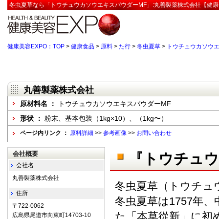
冬虫夏草なら「トウチュウカソウエキスパウダーMF」:丸善製薬株式会社【健康
健康美容EXPO：TOP
>
健康食品
>
原料
>
た行
>
冬虫夏草
>
トウチュウカソウエ
丸善製薬株式会社
原材料名 ：
トウチュウカソウエキスパウダーMF
形状 ：
粉末、基本包装（1kg×10）、（1kg〜）
ページ内リンク ：
原料詳細
>>
参考画像
>>
お問い合わせ
会社概要
『トウチュウ
会社名
丸善製薬株式会社
冬虫夏草（トウチュ
住所
冬虫夏草は1757年
〒722-0062
た「本草從新」に初
広島県尾道市向東町14703-10