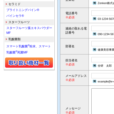
Zenken株
セラミド
ブライトニングパイン®
電話番号
パインセラ®
※必須
03-1234-567
スターフルーツ
スターフルーツ葉エキスパウダー
連絡の取れる電
話番号
MF
090-1234-56
乳酸菌類
®
部署名
スマート乳酸菌
粉末、スマート
健康美容事
®
乳酸菌
死菌MF
担当者名
※必須
全研 太郎
メールアドレス
※必須
example@e-e
メッセージ
※必須