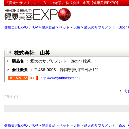
「愛犬のサプリメント Biotin+緑茶」:株式会社 山英【健康美容EXPO】
健康美容EXPO：TOP
>
健康食品
>
ペット
>
犬用
>
愛犬のサプリメント Biotin
株式会社 山英
製品名 ：
愛犬のサプリメント Biotin+緑茶
会社概要 ：
〒436-0003 静岡県掛川市日坂121
http://www.yamaeipet.net/
犬
PRサイト
健康美容EXPO：TOP
>
健康食品
>
ペット
>
犬用
>
愛犬のサプリメント Biotin