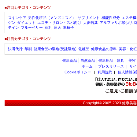
■注目カテゴリ・コンテンツ
スキンケア
男性化粧品（メンズコスメ）
サプリメント
機能性成分
エステ機
ゲン
ダイエット
エステ・サロン・スパ向け
大麦若葉
アルファリポ酸(αリポ
テイン
ブルーベリー
豆乳
寒天
車椅子
■注目カテゴリ・コンテンツ
決済代行
印刷
健康食品の製造(受託製造)
化粧品
健康食品の原料
美容・化粧
健康食品
│
自然食品
│
健康用品・器具
│
美容
ホーム
|
プレスリリース
|
サイ
Cookieポリシー
|
利用規約
|
個人情報保
Copyright© 2005-2023
健康美容