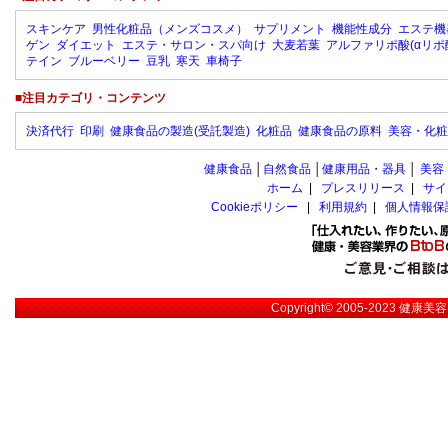
スキンケア
男性化粧品（メンズコスメ）
サプリメント
機能性成分
エステ機
ゲン
ダイエット
エステ・サロン・スパ向け
大麦若葉
アルファリポ酸(αリポ
テイン
ブルーベリー
豆乳
寒天
車椅子
■注目カテゴリ・コンテンツ
決済代行
印刷
健康食品の製造(受託製造)
化粧品
健康食品の原料
美容・化粧
健康食品
│
自然食品
│
健康用品・器具
│
美容
ホーム
|
プレスリリース
|
サイ
Cookieポリシー
|
利用規約
|
個人情報保
Copyright© 2005-2023
健康美容