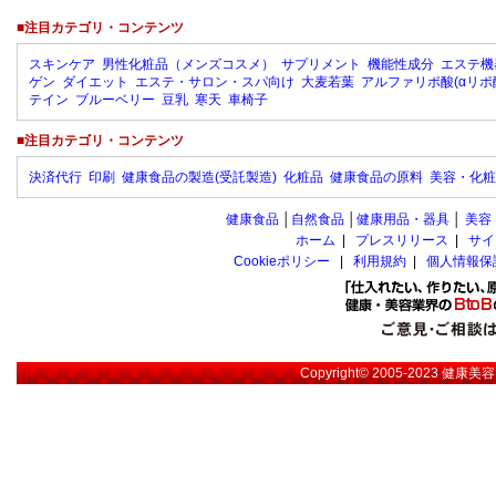
■注目カテゴリ・コンテンツ
スキンケア
男性化粧品（メンズコスメ）
サプリメント
機能性成分
エステ機
ゲン
ダイエット
エステ・サロン・スパ向け
大麦若葉
アルファリポ酸(αリポ
テイン
ブルーベリー
豆乳
寒天
車椅子
■注目カテゴリ・コンテンツ
決済代行
印刷
健康食品の製造(受託製造)
化粧品
健康食品の原料
美容・化粧
健康食品
│
自然食品
│
健康用品・器具
│
美容
ホーム
|
プレスリリース
|
サイ
Cookieポリシー
|
利用規約
|
個人情報保
Copyright© 2005-2023
健康美容