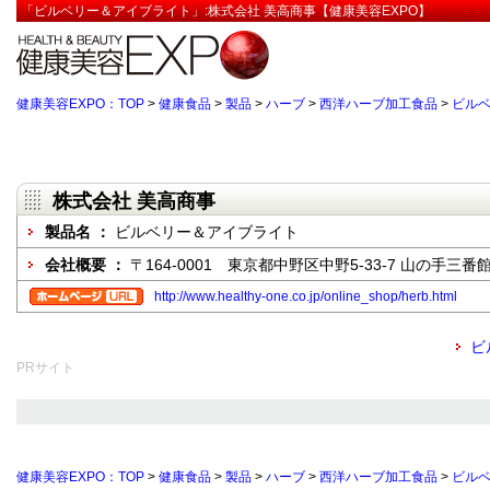
「ビルベリー＆アイブライト」:株式会社 美高商事【健康美容EXPO】
健康美容EXPO：TOP
>
健康食品
>
製品
>
ハーブ
>
西洋ハーブ加工食品
>
ビル
株式会社 美高商事
製品名 ：
ビルベリー＆アイブライト
会社概要 ：
〒164-0001 東京都中野区中野5-33-7 山の手三番館
http://www.healthy-one.co.jp/online_shop/herb.html
ビ
PRサイト
健康美容EXPO：TOP
>
健康食品
>
製品
>
ハーブ
>
西洋ハーブ加工食品
>
ビル