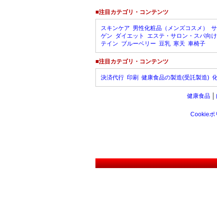
■注目カテゴリ・コンテンツ
スキンケア
男性化粧品（メンズコスメ）
サ
ゲン
ダイエット
エステ・サロン・スパ向け
テイン
ブルーベリー
豆乳
寒天
車椅子
■注目カテゴリ・コンテンツ
決済代行
印刷
健康食品の製造(受託製造)
健康食品
│
Cookie