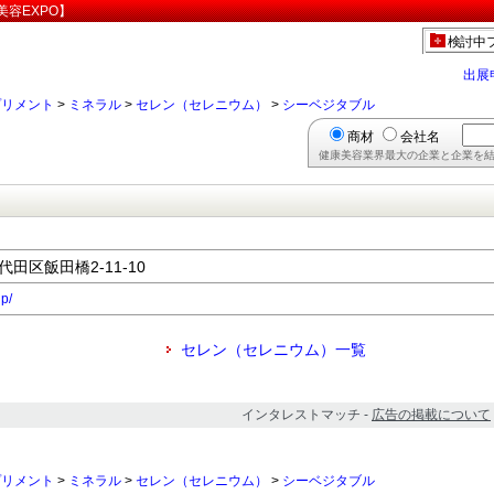
容EXPO】
検討中
出展
プリメント
>
ミネラル
>
セレン（セレニウム）
>
シーベジタブル
商材
会社名
健康美容業界最大の企業と企業を結
代田区飯田橋2-11-10
jp/
セレン（セレニウム）一覧
インタレストマッチ -
広告の掲載について
プリメント
>
ミネラル
>
セレン（セレニウム）
>
シーベジタブル