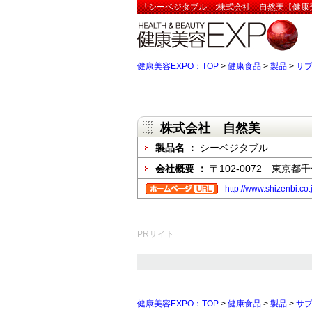
「シーベジタブル」:株式会社 自然美【健康美
健康美容EXPO：TOP
>
健康食品
>
製品
>
サ
株式会社 自然美
製品名 ：
シーベジタブル
会社概要 ：
〒102-0072 東京都千
http://www.shizenbi.co.
PRサイト
健康美容EXPO：TOP
>
健康食品
>
製品
>
サ