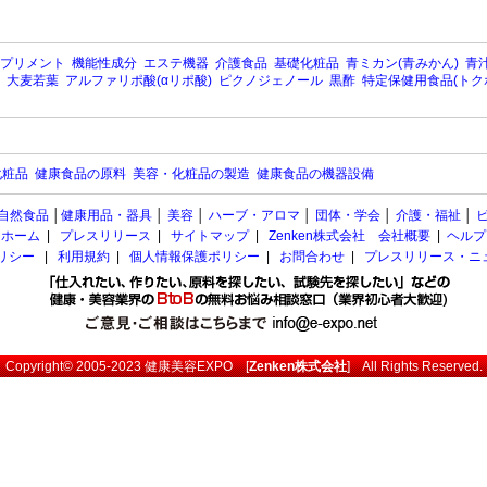
プリメント
機能性成分
エステ機器
介護食品
基礎化粧品
青ミカン(青みかん)
青汁
大麦若葉
アルファリポ酸(αリポ酸)
ピクノジェノール
黒酢
特定保健用食品(トク
化粧品
健康食品の原料
美容・化粧品の製造
健康食品の機器設備
自然食品
│
健康用品・器具
│
美容
│
ハーブ・アロマ
│
団体・学会
│
介護・福祉
│
ホーム
|
プレスリリース
|
サイトマップ
|
Zenken株式会社 会社概要
|
ヘルプ
ポリシー
|
利用規約
|
個人情報保護ポリシー
|
お問合わせ
|
プレスリリース・ニ
Copyright© 2005-2023
健康美容EXPO
[
Zenken株式会社
] All Rights Reserved.