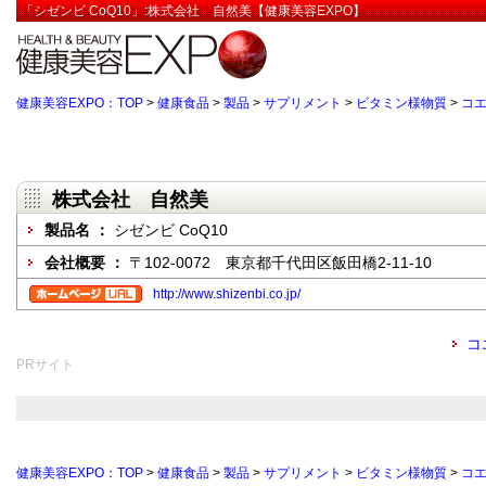
「シゼンビ CoQ10」:株式会社 自然美【健康美容EXPO】
健康美容EXPO：TOP
>
健康食品
>
製品
>
サプリメント
>
ビタミン様物質
>
コエ
株式会社 自然美
製品名 ：
シゼンビ CoQ10
会社概要 ：
〒102-0072 東京都千代田区飯田橋2-11-10
http://www.shizenbi.co.jp/
コ
PRサイト
健康美容EXPO：TOP
>
健康食品
>
製品
>
サプリメント
>
ビタミン様物質
>
コエ