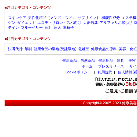
■注目カテゴリ・コンテンツ
スキンケア
男性化粧品（メンズコスメ）
サプリメント
機能性成分
エステ機
ゲン
ダイエット
エステ・サロン・スパ向け
大麦若葉
アルファリポ酸(αリポ
テイン
ブルーベリー
豆乳
寒天
車椅子
■注目カテゴリ・コンテンツ
決済代行
印刷
健康食品の製造(受託製造)
化粧品
健康食品の原料
美容・化粧
健康食品
│
自然食品
│
健康用品・器具
│
美容
ホーム
|
プレスリリース
|
サイ
Cookieポリシー
|
利用規約
|
個人情報保
Copyright© 2005-2023
健康美容