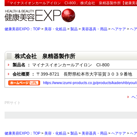
「マイナスイオンカールアイロン CI-800」:株式会社 泉精器製作所【健康美容
健康美容EXPO：TOP
>
美容・化粧品
>
製品
>
美容器具・用品
>
ヘアケア
>
ヘ
株式会社 泉精器製作所
製品名 ：
マイナスイオンカールアイロン CI-800
会社概要 ：
〒399-8721 長野県松本市大字笹賀３０３９番地
https://www.izumi-products.co.jp/products/kaden/ribiyou/
ヘ
PRサイト
健康美容EXPO：TOP
>
美容・化粧品
>
製品
>
美容器具・用品
>
ヘアケア
>
ヘ