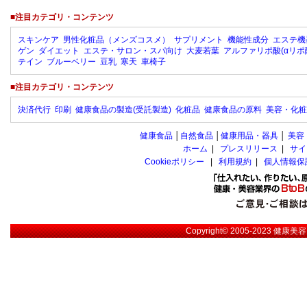
■注目カテゴリ・コンテンツ
スキンケア
男性化粧品（メンズコスメ）
サプリメント
機能性成分
エステ機
ゲン
ダイエット
エステ・サロン・スパ向け
大麦若葉
アルファリポ酸(αリポ
テイン
ブルーベリー
豆乳
寒天
車椅子
■注目カテゴリ・コンテンツ
決済代行
印刷
健康食品の製造(受託製造)
化粧品
健康食品の原料
美容・化粧
健康食品
│
自然食品
│
健康用品・器具
│
美容
ホーム
|
プレスリリース
|
サイ
Cookieポリシー
|
利用規約
|
個人情報保
Copyright© 2005-2023
健康美容