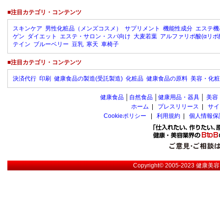
■注目カテゴリ・コンテンツ
スキンケア
男性化粧品（メンズコスメ）
サプリメント
機能性成分
エステ機
ゲン
ダイエット
エステ・サロン・スパ向け
大麦若葉
アルファリポ酸(αリポ
テイン
ブルーベリー
豆乳
寒天
車椅子
■注目カテゴリ・コンテンツ
決済代行
印刷
健康食品の製造(受託製造)
化粧品
健康食品の原料
美容・化粧
健康食品
│
自然食品
│
健康用品・器具
│
美容
ホーム
|
プレスリリース
|
サイ
Cookieポリシー
|
利用規約
|
個人情報保
Copyright© 2005-2023
健康美容