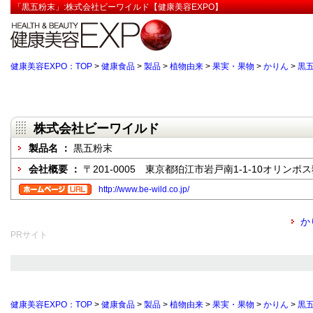
「黒五粉末」:株式会社ビーワイルド【健康美容EXPO】
健康美容EXPO：TOP
>
健康食品
>
製品
>
植物由来
>
果実・果物
>
かりん
>
黒
株式会社ビーワイルド
製品名 ：
黒五粉末
会社概要 ：
〒201-0005 東京都狛江市岩戸南1-1-10オリンポス
http://www.be-wild.co.jp/
か
PRサイト
健康美容EXPO：TOP
>
健康食品
>
製品
>
植物由来
>
果実・果物
>
かりん
>
黒