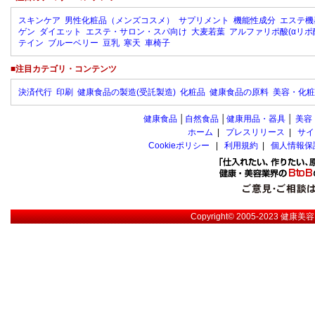
スキンケア
男性化粧品（メンズコスメ）
サプリメント
機能性成分
エステ機
ゲン
ダイエット
エステ・サロン・スパ向け
大麦若葉
アルファリポ酸(αリポ
テイン
ブルーベリー
豆乳
寒天
車椅子
■注目カテゴリ・コンテンツ
決済代行
印刷
健康食品の製造(受託製造)
化粧品
健康食品の原料
美容・化粧
健康食品
│
自然食品
│
健康用品・器具
│
美容
ホーム
|
プレスリリース
|
サイ
Cookieポリシー
|
利用規約
|
個人情報保
Copyright© 2005-2023
健康美容