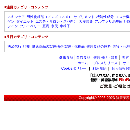
■注目カテゴリ・コンテンツ
スキンケア
男性化粧品（メンズコスメ）
サプリメント
機能性成分
エステ機
ゲン
ダイエット
エステ・サロン・スパ向け
大麦若葉
アルファリポ酸(αリポ
テイン
ブルーベリー
豆乳
寒天
車椅子
■注目カテゴリ・コンテンツ
決済代行
印刷
健康食品の製造(受託製造)
化粧品
健康食品の原料
美容・化粧
健康食品
│
自然食品
│
健康用品・器具
│
美容
ホーム
|
プレスリリース
|
サイ
Cookieポリシー
|
利用規約
|
個人情報保
Copyright© 2005-2023
健康美容