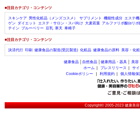
■注目カテゴリ・コンテンツ
スキンケア
男性化粧品（メンズコスメ）
サプリメント
機能性成分
エステ機
ゲン
ダイエット
エステ・サロン・スパ向け
大麦若葉
アルファリポ酸(αリポ
テイン
ブルーベリー
豆乳
寒天
車椅子
■注目カテゴリ・コンテンツ
決済代行
印刷
健康食品の製造(受託製造)
化粧品
健康食品の原料
美容・化粧
健康食品
│
自然食品
│
健康用品・器具
│
美容
ホーム
|
プレスリリース
|
サイ
Cookieポリシー
|
利用規約
|
個人情報保
Copyright© 2005-2023
健康美容