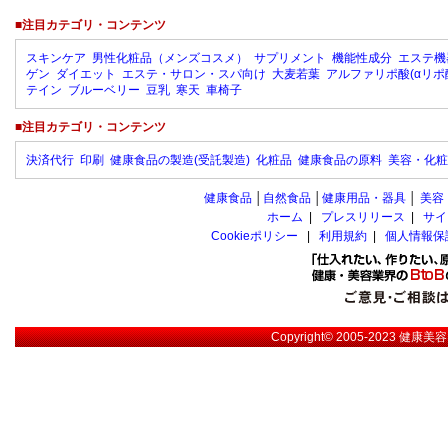
■注目カテゴリ・コンテンツ
スキンケア
男性化粧品（メンズコスメ）
サプリメント
機能性成分
エステ機
ゲン
ダイエット
エステ・サロン・スパ向け
大麦若葉
アルファリポ酸(αリポ
テイン
ブルーベリー
豆乳
寒天
車椅子
■注目カテゴリ・コンテンツ
決済代行
印刷
健康食品の製造(受託製造)
化粧品
健康食品の原料
美容・化粧
健康食品
│
自然食品
│
健康用品・器具
│
美容
ホーム
|
プレスリリース
|
サイ
Cookieポリシー
|
利用規約
|
個人情報保
Copyright© 2005-2023
健康美容