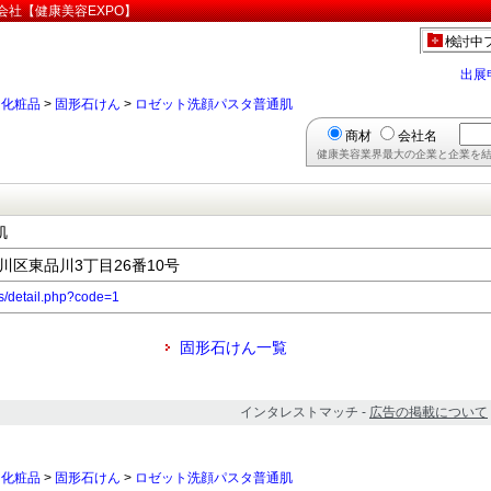
会社【健康美容EXPO】
検討中
出展
>
化粧品
>
固形石けん
>
ロゼット洗顔パスタ普通肌
商材
会社名
健康美容業界最大の企業と企業を結
肌
品川区東品川3丁目26番10号
cts/detail.php?code=1
固形石けん一覧
インタレストマッチ -
広告の掲載について
>
化粧品
>
固形石けん
>
ロゼット洗顔パスタ普通肌