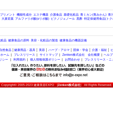
プリメント
機能性成分
エステ機器
介護食品
基礎化粧品
青ミカン(青みかん)
青汁
大麦若葉
アルファリポ酸(αリポ酸)
ピクノジェノール
黒酢
特定保健用食品(トク
化粧品
健康食品の原料
美容・化粧品の製造
健康食品の機器設備
自然食品
│
健康用品・器具
│
美容
│
ハーブ・アロマ
│
団体・学会
│
介護・福祉
│
ホーム
|
プレスリリース
|
サイトマップ
|
Zenken株式会社 会社概要
|
ヘルプ
ポリシー
|
利用規約
|
個人情報保護ポリシー
|
お問合わせ
|
プレスリリース・ニ
Copyright© 2005-2023
健康美容EXPO
[
Zenken株式会社
] All Rights Reserved.