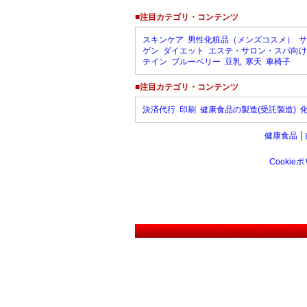
■注目カテゴリ・コンテンツ
スキンケア
男性化粧品（メンズコスメ）
サ
ゲン
ダイエット
エステ・サロン・スパ向け
テイン
ブルーベリー
豆乳
寒天
車椅子
■注目カテゴリ・コンテンツ
決済代行
印刷
健康食品の製造(受託製造)
健康食品
│
Cookie