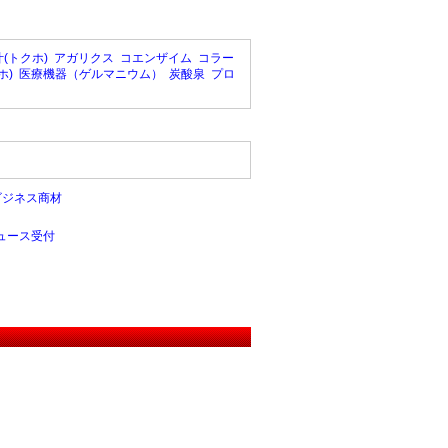
(トクホ)
アガリクス
コエンザイム
コラー
ホ)
医療機器（ゲルマニウム）
炭酸泉
プロ
ビジネス商材
ュース受付