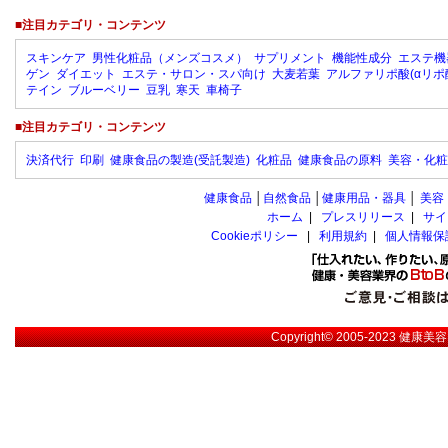
■注目カテゴリ・コンテンツ
スキンケア
男性化粧品（メンズコスメ）
サプリメント
機能性成分
エステ機
ゲン
ダイエット
エステ・サロン・スパ向け
大麦若葉
アルファリポ酸(αリポ
テイン
ブルーベリー
豆乳
寒天
車椅子
■注目カテゴリ・コンテンツ
決済代行
印刷
健康食品の製造(受託製造)
化粧品
健康食品の原料
美容・化粧
健康食品
│
自然食品
│
健康用品・器具
│
美容
ホーム
|
プレスリリース
|
サイ
Cookieポリシー
|
利用規約
|
個人情報保
Copyright© 2005-2023
健康美容