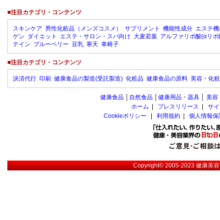
■注目カテゴリ・コンテンツ
スキンケア
男性化粧品（メンズコスメ）
サプリメント
機能性成分
エステ機
ゲン
ダイエット
エステ・サロン・スパ向け
大麦若葉
アルファリポ酸(αリポ
テイン
ブルーベリー
豆乳
寒天
車椅子
■注目カテゴリ・コンテンツ
決済代行
印刷
健康食品の製造(受託製造)
化粧品
健康食品の原料
美容・化粧
健康食品
│
自然食品
│
健康用品・器具
│
美容
ホーム
|
プレスリリース
|
サイ
Cookieポリシー
|
利用規約
|
個人情報保
Copyright© 2005-2023
健康美容