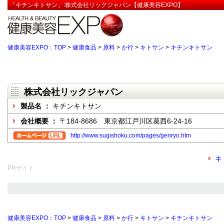
「キチンキトサン」:株式会社リックジャパン【健康美容EXPO】
健康美容EXPO：TOP
>
健康食品
>
原料
>
か行
>
キトサン
>
キチンキトサン
株式会社リックジャパン
製品名 ：
キチンキトサン
会社概要 ：
〒184-8686 東京都江戸川区葛西6-24-16
http://www.sugishoku.com/pages/genryo.htm
キ
PRサイト
健康美容EXPO：TOP
>
健康食品
>
原料
>
か行
>
キトサン
>
キチンキトサン