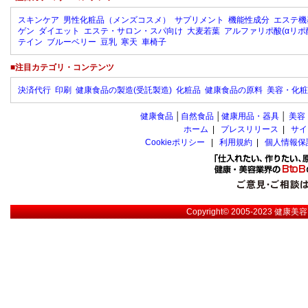
スキンケア
男性化粧品（メンズコスメ）
サプリメント
機能性成分
エステ機
ゲン
ダイエット
エステ・サロン・スパ向け
大麦若葉
アルファリポ酸(αリポ
テイン
ブルーベリー
豆乳
寒天
車椅子
■注目カテゴリ・コンテンツ
決済代行
印刷
健康食品の製造(受託製造)
化粧品
健康食品の原料
美容・化粧
健康食品
│
自然食品
│
健康用品・器具
│
美容
ホーム
|
プレスリリース
|
サイ
Cookieポリシー
|
利用規約
|
個人情報保
Copyright© 2005-2023
健康美容