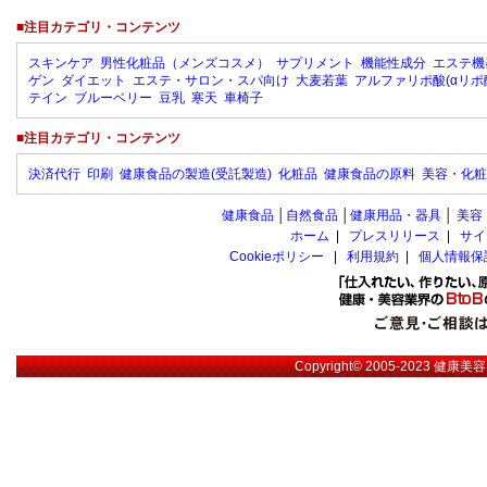
■注目カテゴリ・コンテンツ
スキンケア
男性化粧品（メンズコスメ）
サプリメント
機能性成分
エステ機
ゲン
ダイエット
エステ・サロン・スパ向け
大麦若葉
アルファリポ酸(αリポ
テイン
ブルーベリー
豆乳
寒天
車椅子
■注目カテゴリ・コンテンツ
決済代行
印刷
健康食品の製造(受託製造)
化粧品
健康食品の原料
美容・化粧
健康食品
│
自然食品
│
健康用品・器具
│
美容
ホーム
|
プレスリリース
|
サイ
Cookieポリシー
|
利用規約
|
個人情報保
Copyright© 2005-2023
健康美容