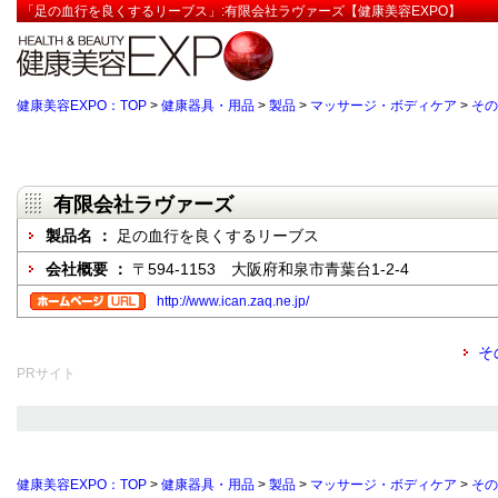
「足の血行を良くするリーブス」:有限会社ラヴァーズ【健康美容EXPO】
健康美容EXPO：TOP
>
健康器具・用品
>
製品
>
マッサージ・ボディケア
>
その
有限会社ラヴァーズ
製品名 ：
足の血行を良くするリーブス
会社概要 ：
〒594-1153 大阪府和泉市青葉台1-2-4
http://www.ican.zaq.ne.jp/
そ
PRサイト
健康美容EXPO：TOP
>
健康器具・用品
>
製品
>
マッサージ・ボディケア
>
その