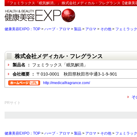
「フェミラックス「眠気解消」」:株式会社メディカル・フレグランス【健康美容
健康美容EXPO：TOP
>
ハーブ・アロマ
>
製品
>
アロマ
>
その他
>
フェミラッ
株式会社メディカル・フレグランス
製品名 ：
フェミラックス「眠気解消」
会社概要 ：
〒010-0001 秋田県秋田市中通3-1-9-901
http://medicalfragrance.com/
そ
PRサイト
健康美容EXPO：TOP
>
ハーブ・アロマ
>
製品
>
アロマ
>
その他
>
フェミラッ