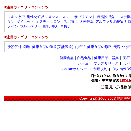
■注目カテゴリ・コンテンツ
スキンケア
男性化粧品（メンズコスメ）
サプリメント
機能性成分
エステ機
ゲン
ダイエット
エステ・サロン・スパ向け
大麦若葉
アルファリポ酸(αリポ
テイン
ブルーベリー
豆乳
寒天
車椅子
■注目カテゴリ・コンテンツ
決済代行
印刷
健康食品の製造(受託製造)
化粧品
健康食品の原料
美容・化粧
健康食品
│
自然食品
│
健康用品・器具
│
美容
ホーム
|
プレスリリース
|
サイ
Cookieポリシー
|
利用規約
|
個人情報保
Copyright© 2005-2023
健康美容