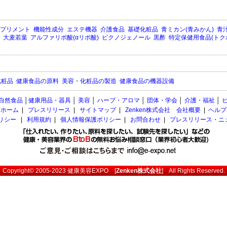
プリメント
機能性成分
エステ機器
介護食品
基礎化粧品
青ミカン(青みかん)
青汁
大麦若葉
アルファリポ酸(αリポ酸)
ピクノジェノール
黒酢
特定保健用食品(トク
化粧品
健康食品の原料
美容・化粧品の製造
健康食品の機器設備
自然食品
│
健康用品・器具
│
美容
│
ハーブ・アロマ
│
団体・学会
│
介護・福祉
│
ホーム
|
プレスリリース
|
サイトマップ
|
Zenken株式会社 会社概要
|
ヘルプ
ポリシー
|
利用規約
|
個人情報保護ポリシー
|
お問合わせ
|
プレスリリース・ニ
Copyright© 2005-2023
健康美容EXPO
[
Zenken株式会社
] All Rights Reserved.