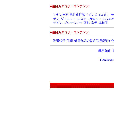
■注目カテゴリ・コンテンツ
スキンケア
男性化粧品（メンズコスメ）
サ
ゲン
ダイエット
エステ・サロン・スパ向け
テイン
ブルーベリー
豆乳
寒天
車椅子
■注目カテゴリ・コンテンツ
決済代行
印刷
健康食品の製造(受託製造)
健康食品
│
Cookie