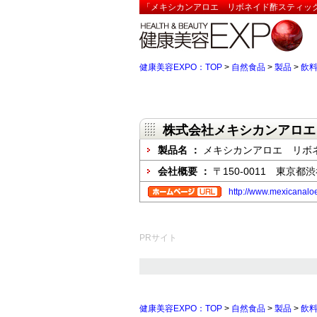
「メキシカンアロエ リボネイド酢スティック
健康美容EXPO：TOP
>
自然食品
>
製品
>
飲
株式会社メキシカンアロエ
製品名 ：
メキシカンアロエ リボ
会社概要 ：
〒150-0011 東京都渋
http://www.mexicanalo
PRサイト
健康美容EXPO：TOP
>
自然食品
>
製品
>
飲