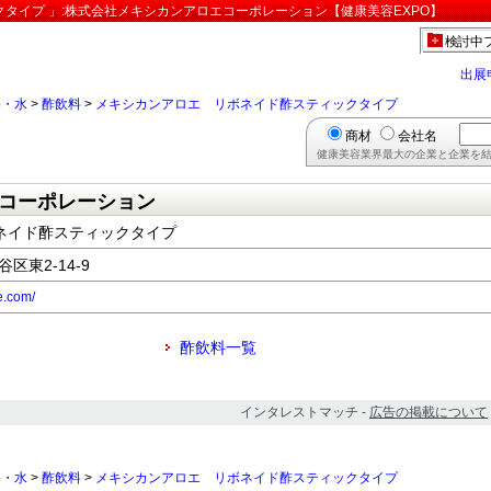
タイプ 」:株式会社メキシカンアロエコーポレーション【健康美容EXPO】
検討中
出展
料・水
>
酢飲料
>
メキシカンアロエ リボネイド酢スティックタイプ
商材
会社名
健康美容業界最大の企業と企業を結
コーポレーション
ネイド酢スティックタイプ
谷区東2-14-9
e.com/
酢飲料一覧
インタレストマッチ -
広告の掲載について
料・水
>
酢飲料
>
メキシカンアロエ リボネイド酢スティックタイプ