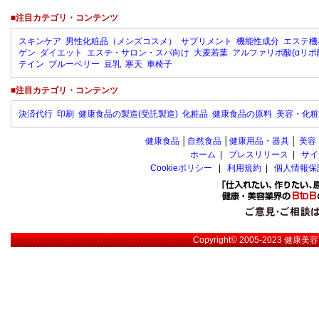
■注目カテゴリ・コンテンツ
スキンケア
男性化粧品（メンズコスメ）
サプリメント
機能性成分
エステ機
ゲン
ダイエット
エステ・サロン・スパ向け
大麦若葉
アルファリポ酸(αリポ
テイン
ブルーベリー
豆乳
寒天
車椅子
■注目カテゴリ・コンテンツ
決済代行
印刷
健康食品の製造(受託製造)
化粧品
健康食品の原料
美容・化粧
健康食品
│
自然食品
│
健康用品・器具
│
美容
ホーム
|
プレスリリース
|
サイ
Cookieポリシー
|
利用規約
|
個人情報保
Copyright© 2005-2023
健康美容