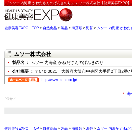
「ムソー 内海産 かねださんのげんきのり」:ムソー株式会社【健康美容EXPO】
健康美容EXPO：TOP
>
自然食品
>
製品
>
海藻類
>
海苔
>
ムソー 内海産 かね
ムソー株式会社
製品名 ：
ムソー 内海産 かねださんのげんきのり
会社概要 ：
〒540-0021 大阪府大阪市中央区大手通2丁目2番7
http://www.muso.co.jp/
海
PRサイト
健康美容EXPO：TOP
>
自然食品
>
製品
>
海藻類
>
海苔
>
ムソー 内海産 かね