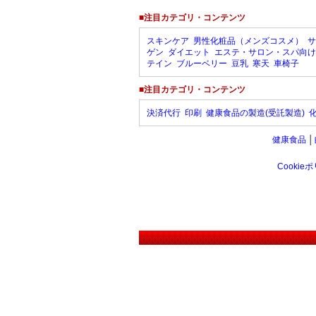
■注目カテゴリ・コンテンツ
スキンケア
男性化粧品（メンズコスメ）
サ
ゲン
ダイエット
エステ・サロン・スパ向け
テイン
ブルーベリー
豆乳
寒天
車椅子
■注目カテゴリ・コンテンツ
決済代行
印刷
健康食品の製造(受託製造)
健康食品
│
Cookie