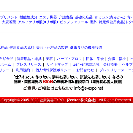
プリメント
機能性成分
エステ機器
介護食品
基礎化粧品
青ミカン(青みかん)
青汁
大麦若葉
アルファリポ酸(αリポ酸)
ピクノジェノール
黒酢
特定保健用食品(トク
化粧品
健康食品の原料
美容・化粧品の製造
健康食品の機器設備
自然食品
│
健康用品・器具
│
美容
│
ハーブ・アロマ
│
団体・学会
│
介護・福祉
│
ホーム
|
プレスリリース
|
サイトマップ
|
Zenken株式会社 会社概要
|
ヘルプ
ポリシー
|
利用規約
|
個人情報保護ポリシー
|
お問合わせ
|
プレスリリース・ニ
Copyright© 2005-2023
健康美容EXPO
[
Zenken株式会社
] All Rights Reserved.