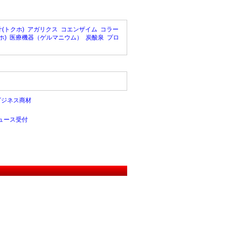
(トクホ)
アガリクス
コエンザイム
コラー
ホ)
医療機器（ゲルマニウム）
炭酸泉
プロ
ビジネス商材
ュース受付