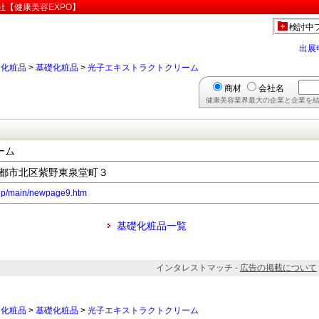
社【健康美容EXPO】
検討中
出展
>
化粧品
>
基礎化粧品
>
光子エキストラクトクリーム
商材
会社名
健康美容業界最大の企業と企業を結
ーム
府京都市北区紫野東泉堂町３
.jp/main/newpage9.htm
基礎化粧品一覧
インタレストマッチ -
広告の掲載について
>
化粧品
>
基礎化粧品
>
光子エキストラクトクリーム