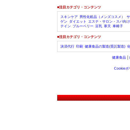
■注目カテゴリ・コンテンツ
スキンケア
男性化粧品（メンズコスメ）
サ
ゲン
ダイエット
エステ・サロン・スパ向け
テイン
ブルーベリー
豆乳
寒天
車椅子
■注目カテゴリ・コンテンツ
決済代行
印刷
健康食品の製造(受託製造)
健康食品
│
Cookie