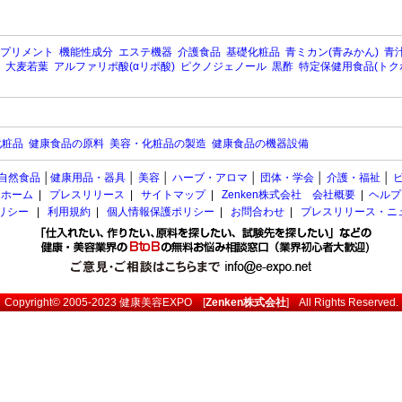
プリメント
機能性成分
エステ機器
介護食品
基礎化粧品
青ミカン(青みかん)
青汁
大麦若葉
アルファリポ酸(αリポ酸)
ピクノジェノール
黒酢
特定保健用食品(トク
化粧品
健康食品の原料
美容・化粧品の製造
健康食品の機器設備
自然食品
│
健康用品・器具
│
美容
│
ハーブ・アロマ
│
団体・学会
│
介護・福祉
│
ホーム
|
プレスリリース
|
サイトマップ
|
Zenken株式会社 会社概要
|
ヘルプ
ポリシー
|
利用規約
|
個人情報保護ポリシー
|
お問合わせ
|
プレスリリース・ニ
Copyright© 2005-2023
健康美容EXPO
[
Zenken株式会社
] All Rights Reserved.