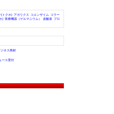
(トクホ)
アガリクス
コエンザイム
コラー
ホ)
医療機器（ゲルマニウム）
炭酸泉
プロ
ビジネス商材
ュース受付