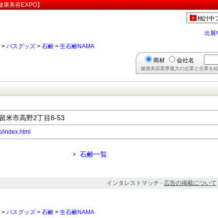
健康美容EXPO】
検討中
出展
>
バスグッズ
>
石鹸
>
生石鹸NAMA
商材
会社名
健康美容業界最大の企業と企業を結
久留米市高野2丁目8-53
p/index.html
石鹸一覧
インタレストマッチ -
広告の掲載について
>
バスグッズ
>
石鹸
>
生石鹸NAMA